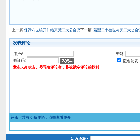
上一篇:
保禄六世续开并结束梵二大公会议
下一篇:
若望二十叁世与梵二大公会
发表评论
用户名:
密码:
验证码:
匿名发表
发布人身攻击、辱骂性评论者，将被褫夺评论的权利！
评论（共有
0
条评论，点击查看更多）
站内搜索：