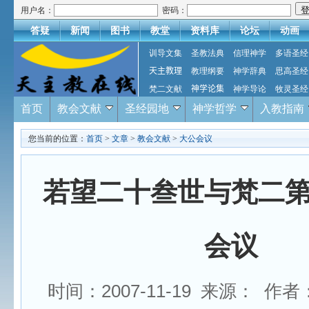
用户名：
密码：
答疑
新闻
图书
教堂
资料库
论坛
动画
训导文集
圣教法典
信理神学
多语圣经
天主教理
教理纲要
神学辞典
思高圣经
梵二文献
神学论集
神学导论
牧灵圣经
首页
教会文献
圣经园地
神学哲学
入教指南
您当前的位置：
首页
>
文章
>
教会文献
>
大公会议
若望二十叁世与梵二
会议
时间：2007-11-19 来源： 作