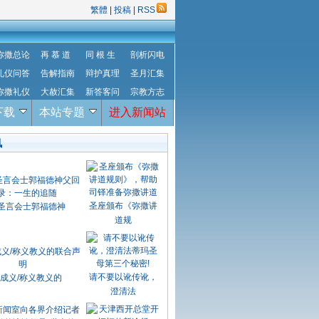
繁體
|
投稿
|
RSS
弥撒总论
再 慕 道
同 根 生
剖析闪电
礼仪问答
告解指南
辩护真理
圣月汇集
弥撒礼仪
大赦汇集
新答客问
宗教方志
下载
本站专题
进入新闻站
讯
圣座颁布《弥撒讲
圣言会士郭福德神
道规
请不要以讹传讹，
成义/称义教义的
澄清法