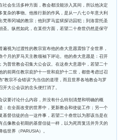
在社会生活多种方面，教会都没能涉入其间，所以他决定
多复杂的事物。他推行新的作风，是从一八七Ｏ年意大利
出梵蒂冈城的教宗；他到罗马监狱探访囚犯；到洛雷托圣
朝圣。纵然如此，在某些方面，若望二十叁世仍然是保守
普遍视为过渡性的教宗宣布他的叁大意愿震惊了全世界，
叁个月的罗马天主教领袖下评论。他的叁大意愿是：召开
；为普世教会召集大公会议。在这叁大意愿中，若望二十
他的前两任教宗庇护十一世和庇护十二世，都曾考虑过召
布"教宗不会错误"为当信的道理，而且世界各地教会与罗
召开大公会议的念头便打消了。
会议要讨论什么内容，并没有什么特别清楚和明确的概
是：在全面改变的世界中，更新教会和使徒工作；另一个
复基督信徒的合一这件事，若望二十叁世以为那该当是在
有点像教会初期的基督信徒一样，以为死而复活并升天的
临世界（PARUSIA）。