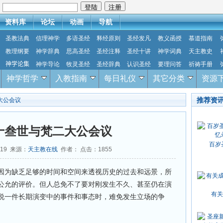
：
资料库
论坛
动画
导航
圣教法典
信理神学
多语圣经
释经原则
圣经发凡
教义函授
慕道指南
教理纲要
神学辞典
思高圣经
圣经注释
圣经十讲
神学词典
天主教史
神学论集
神学导论
牧灵圣经
圣经辞典
认识圣经
要理问答
祈祷手册
神学哲学
入教指南
每日礼仪
其它分类
资源
推荐资
大公会议
十叁世与梵二大公会议
百岁
-19 来源：
天主教在线
作者： 点击：
1855
因为缺乏足够的时间和空间来透视历史的过去和远景，所
公允的评价。但人总免不了要对刚发生不久、甚至仍在演
有关
说一件长期演变中的事件和事态时，难免发生立场的争