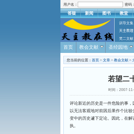
用户名：
密码
答疑
新闻
图书
教堂
训导文集
天主教理
梵二文献
首页
教会文献
圣经园地
您当前的位置：
首页
>
文章
>
教会文献
>
若望二
时间：2007-11
评论新近的历史是一件危险的事，
以无法客观地对前因后果作个比较
变中的历史遽下定论。因此，在解
执。