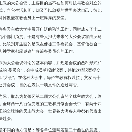
主教的大公会议，主要目的当不在如何对抗与教会对立的
式，向它生活其间，却又予以忽视的世界表达自己，彼此
抖掉覆盖在教会身上一层厚厚的灰尘。
许多天主教大学中展开广泛的谘询工作，同时成立了十二
九个部门负责。于是有些人担忧未来的大公会议将由罗马
，比较别开生面的是教友使徒工作委员会，基督信徒合一
和神学家都应邀参与各筹备委员会的工作。
作为大公会议讨论的基本内容，并规定会议的叁种形式和
成的"委员会"，会中成员草拟建议案，并把这些议案提交
即"大会"。在这种大会中，每位主教有权以拉丁文发言十
公开会议，目的在表决一项文件的通过与否。
之际，取名为梵蒂冈第二届大公会议的全球主教大会，终
，全球两千八百位受邀的主教和男修会会长中，有两千四
正的全球性的天主教大会，世界各大洲各人种都有代表出
法赴会。
最不同的地方便是：筹备单位遵照若望二十叁世的意愿，