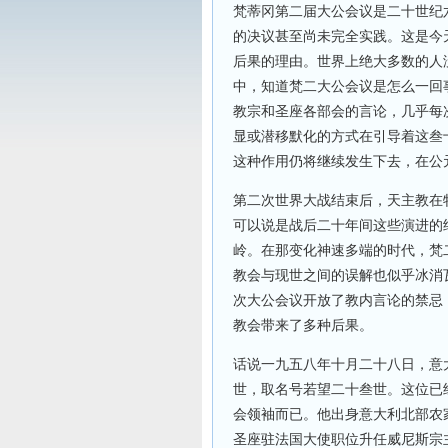
梵蒂冈第二届大公会议是二十世纪
的决议甚至尚未完全实践。这是今
后果的理由。世界上绝大多数的人
中，知道梵二大公会议是怎么一回
教宗和圣座各部会的言论，几乎每
显或潜移默化的方式在引导着这叁
这种作用仍将继续发生下去，在公
第二次世界大战结束后，天主教在
可以说是战后二十年间这些演进的
岭。在那变化神速多端的时代，梵
教会与现世之间的误解也似乎冰消
次大公会议开放了教内言论的禁忌
教会带来了多种后果。
话说一九五八年十月二十八日，意
世，取名号若望二十叁世。这位已
会领袖而已。他出身意大利北部农
圣座驻法国大使职位升任威尼斯宗