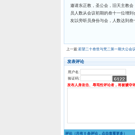
邀请东正教，圣公会，旧天主教会
员人数从会议初期的叁十一位增到
友以旁听员身份与会，人数达到叁
上一篇:
若望二十叁世与梵二第一期大公会
发表评论
用户名:
验证码:
发布人身攻击、辱骂性评论者，将被褫夺
评论（共有
0
条评论，点击查看更多）