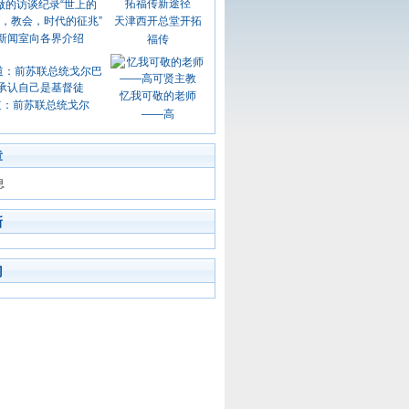
天津西开总堂开拓
新闻室向各界介绍
福传
忆我可敬的老师
道：前苏联总统戈尔
——高
章
息
新
门