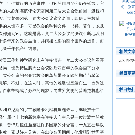
六十年代举行的历史事件，但它的作用至今仍在延续，它
天的人必须谨慎评论梵蒂冈第二届大公会议前因、进程和
圣座
没听过梵蒂冈第二届大公会议这个名词，即使天主教徒
事的人也不多，可是教会的种种文件、书籍、著作，以及
次都提到它。这就是说：梵二大公会议的决议不断地以明
据报
十多年来的教会生活，并间接地影响整个世界的运作。而
元叁千年代产生结果。
相关文
牧灵工作和神学研究上有许多演进，梵二大公会议的召开
无相关信
结局，也为特里腾大公会议以后四百年的教会画下分水
栏目更
二大公会议的召开给教会的革新带来无限的期待与希望，
瓦解。不过，在这同时，其他的难题也应运而生，因为这
栏目热
，百家争鸣成了必然的现象，而世界文明的普遍危机也给
大利威尼斯的宗主教隆卡利枢机当选教宗，继庇护十二
经年届七十七的新教宗在许多人心中只是一位过渡性的教
家，晋铎后担任圣座驻许多国家的外交官，一九五叁年以
主教，素以好人见称。在出使各国期间，他发现到世界演