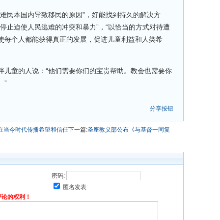
决难民本国内导致移民的原因”，好能找到持久的解决方
停止迫使人民逃难的冲突和暴力”，“以恰当的方式对待遭
使每个人都能获得真正的发展，促进儿童利益和人类希
伴儿童的人说：“他们需要你们的宝贵帮助。教会也需要你
。”
分享按钮
：在当今时代传播希望和信任
下一篇:
圣座教义部公布《与基督一同复
密码:
匿名发表
评论的权利！