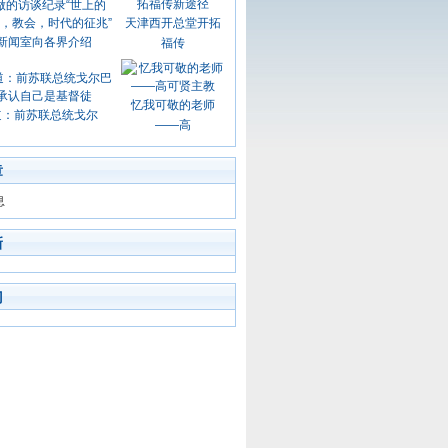
天津西开总堂开拓
新闻室向各界介绍
福传
忆我可敬的老师
道：前苏联总统戈尔
——高
章
息
新
门