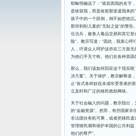
耶稣明确说了：“谁若因我的名字
是收留我，而是收留那派遣我来的”
孩子中的一个跌倒，倒不如把他沉
那些剥削儿童的“无耻之徒”的警告
伍当兵，被卷入毒品交易和其它形
险”。教宗写道：“因此，我衷心
人，吁请众人呵护这些在三方面无
为他们手无寸铁。他们在各种原因
那么，我们该如何回应这个现实呢
决方案”。关于保护，教宗解释道，
止“各式各样奴役未成年受害者的
立及时和广泛的移民救助网络。
关于社会融入的问题，教宗指出，
的“金融资源”。然而，有些国家
非法团伙有机可乘，或者把移民遣
管理移民潮和保护本国的公共利益
他们的尊严”。