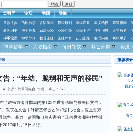
：
资料库
论坛
动画
导航
圣教法典
信理神学
多语圣经
释经原则
圣经发凡
教义函授
慕道指南
教理纲要
神学辞典
思高圣经
圣经注释
圣经十讲
神学词典
天主教史
神学论集
神学导论
牧灵圣经
圣经辞典
认识圣经
要理问答
祈祷手册
神学哲学
入教指南
每日礼仪
其它分类
资源
推荐资
资讯
告：“年幼、脆弱和无声的移民”
百岁
10-14 来源：梵蒂冈电台 作者： 点击：
342
公布了教宗方济各撰写的第103届世界移民与难民日文告，
民”。教宗在文告中吁请基督徒团体和公民社会回应上百万
有关
避战争、暴力、贫困和自然灾害的全球移民浪潮中往往孤
017年1月15日举行。