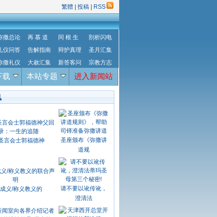
繁體
|
投稿
|
RSS
弥撒总论
再 慕 道
同 根 生
剖析闪电
礼仪问答
告解指南
辩护真理
圣月汇集
弥撒礼仪
大赦汇集
新答客问
宗教方志
下载
本站专题
进入新闻站
讯
圣座颁布《弥撒讲
圣言会士郭福德神
道规
请不要以讹传讹，
成义/称义教义的
澄清法