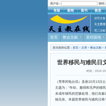
用户名：
密码
答疑
新闻
图书
教堂
训导文集
天主教理
梵二文献
首页
教会文献
圣经园地
您当前的位置：
首页
>
文章
>
教会文献
>
世界移民与难民日文
时间：2016-
（梵蒂冈电台讯）圣座10月13日
主题为：“年幼、脆弱和无声的移
未成年移民的悲惨处境，他们在躲
独无依。本届世界移民与难民日将于2