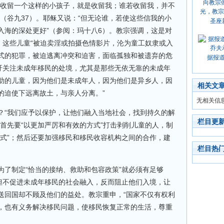
，收留一个这样的小孩子，就是收留我；谁若收留我，并不
（谷九37）。耶稣又说：“但无论谁，若使这些信我的小
圣座
入海的深处更好”（参阅：玛十八6）。教宗强调，这是对
。这些儿童“被迫卖淫或拍摄色情影片，沦为童工奴隶或入
式的犯罪，被迫逃离冲突和迫害，面临孤独和被遗弃的危
据报
呼吁关注未成年移民的处境，尤其是那些无依无靠的未成年
助的儿童，因为他们是未成年人，因为他们是异乡人，因
相关文
的迫使下远离故土，与亲人分离。”
无相关信
？“我们应予以保护，让他们融入当地社会，找到持久的解
栏目更
首先要“以更加严厉和有效的方式”打击剥削儿童的人，制
形式”；然后还要加强移民和移民收容机构之间的合作，建
栏目热
为了制定“恰当的接纳、救助和包容政策”就必须有足够
非但不促进未成年移民的社会融入，反而阻止他们入境，让
送回国却不顾及他们的益处。教宗重申，“国家不仅有权利
，也有义务解决移民问题，使移民恢复正常的生活，尊重