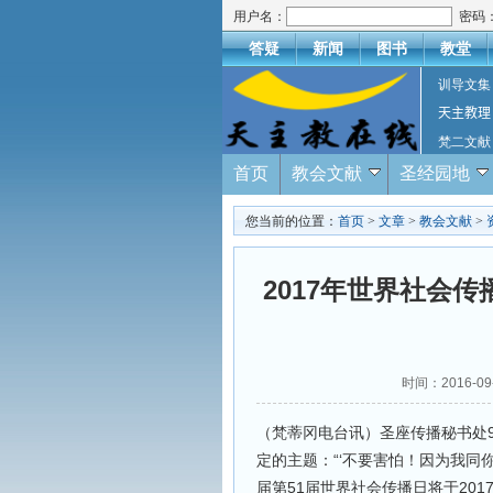
用户名：
密码
答疑
新闻
图书
教堂
训导文集
天主教理
梵二文献
首页
教会文献
圣经园地
您当前的位置：
首页
>
文章
>
教会文献
>
2017年世界社会
时间：2016-
（梵蒂冈电台讯）圣座传播秘书处
定的主题：“‘不要害怕！因为我同
届第51届世界社会传播日将于201