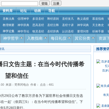
：
资料库
论坛
动画
导航
圣教法典
信理神学
多语圣经
释经原则
圣经发凡
教义函授
慕道指南
教理纲要
神学辞典
思高圣经
圣经注释
圣经十讲
神学词典
天主教史
神学论集
神学导论
牧灵圣经
圣经辞典
认识圣经
要理问答
祈祷手册
神学哲学
入教指南
每日礼仪
其它分类
资源
推荐资
资讯
传播日文告主题：在当今时代传播希
百岁
望和信任
09-30 来源：梵蒂冈电台 作者： 点击：
481
有关
9月29日公布了教宗方济各为下届世界社会传播日文告选
你在一起’（依四三5）：在当今时代传播希望和信任”。下
7年5月28日举行。