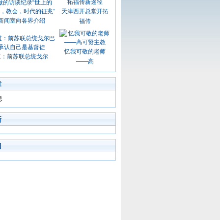
天津西开总堂开拓
新闻室向各界介绍
福传
忆我可敬的老师
道：前苏联总统戈尔
——高
章
息
新
门