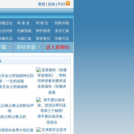
繁體
|
投稿
|
RSS
弥撒总论
再 慕 道
同 根 生
剖析闪电
礼仪问答
告解指南
辩护真理
圣月汇集
弥撒礼仪
大赦汇集
新答客问
宗教方志
下载
本站专题
进入新闻站
讯
圣座颁布《弥撒讲
圣言会士郭福德神
道规
请不要以讹传讹，
成义/称义教义的
澄清法