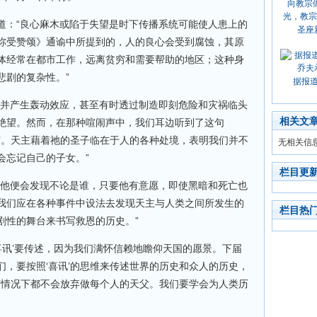
道：“良心麻木或陷于失望是时下传播系统可能使人患上的
圣座
祢受赞颂》通谕中所提到的，人的良心会受到腐蚀，其原
体经常在都市工作，远离贫穷和需要帮助的地区；这种身
悲剧的复杂性。”
据报
大并产生轰动效应，甚至有时透过制造即刻危险和灾祸临头
相关文
绝望。然而，在那种喧闹声中，我们耳边听到了这句
起’。天主藉着祂的圣子临在于人的各种处境，表明我们并不
无相关信
会忘记自己的子女。”
栏目更
，他便会发现不论是谁，只要他有意愿，即使黑暗和死亡也
我们应在各种事件中设法去发现天主与人类之间所发生的
栏目热
剧性的舞台来书写救恩的历史。”
喜讯’要传述，因为我们满怀信赖地瞻仰天国的愿景。下届
们，要按照‘喜讯’的思维来传述世界的历史和众人的历史，
任何情况下都不会放弃做每个人的天父。我们要学会为人类历