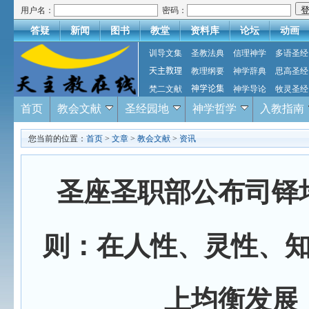
用户名：
密码：
答疑
新闻
图书
教堂
资料库
论坛
动画
训导文集
圣教法典
信理神学
多语圣经
天主教理
教理纲要
神学辞典
思高圣经
梵二文献
神学论集
神学导论
牧灵圣经
首页
教会文献
圣经园地
神学哲学
入教指南
您当前的位置：
首页
>
文章
>
教会文献
>
资讯
圣座圣职部公布司铎
则：在人性、灵性、
上均衡发展