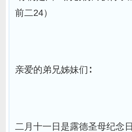
前二24）
亲爱的弟兄姊妹们∶
二月十一日是露德圣母纪念