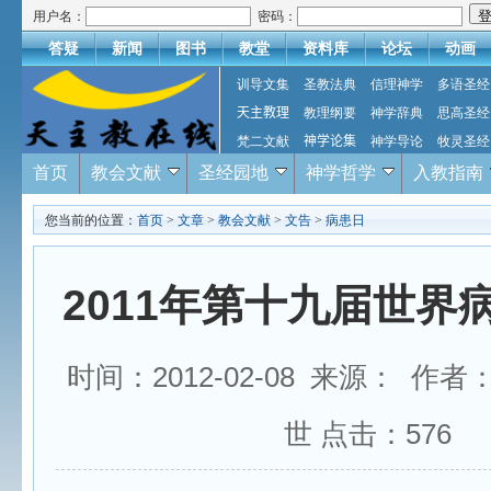
用户名：
密码：
答疑
新闻
图书
教堂
资料库
论坛
动画
训导文集
圣教法典
信理神学
多语圣经
天主教理
教理纲要
神学辞典
思高圣经
梵二文献
神学论集
神学导论
牧灵圣经
首页
教会文献
圣经园地
神学哲学
入教指南
您当前的位置：
首页
>
文章
>
教会文献
>
文告
>
病患日
2011年第十九届世界
时间：2012-02-08 来源： 作
世 点击：
576