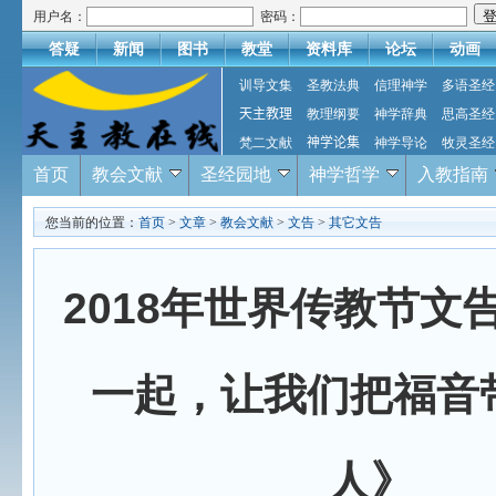
用户名：
密码：
答疑
新闻
图书
教堂
资料库
论坛
动画
训导文集
圣教法典
信理神学
多语圣经
天主教理
教理纲要
神学辞典
思高圣经
梵二文献
神学论集
神学导论
牧灵圣经
首页
教会文献
圣经园地
神学哲学
入教指南
您当前的位置：
首页
>
文章
>
教会文献
>
文告
>
其它文告
2018年世界传教节文
一起，让我们把福音
人》