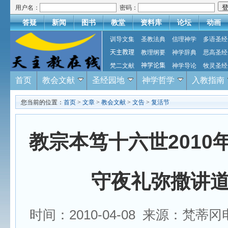
用户名：
密码：
答疑
新闻
图书
教堂
资料库
论坛
动画
训导文集
圣教法典
信理神学
多语圣经
天主教理
教理纲要
神学辞典
思高圣经
梵二文献
神学论集
神学导论
牧灵圣经
首页
教会文献
圣经园地
神学哲学
入教指南
您当前的位置：
首页
>
文章
>
教会文献
>
文告
>
复活节
教宗本笃十六世2010
守夜礼弥撒讲
时间：2010-04-08 来源：梵蒂