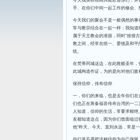
今天我实在很高兴能欢迎你们，并
手、在你们中间一起工作的修会、
今天我们的聚会不是一桩偶然的事
常与教宗结合在一起一样；我知道
属于天主教会的准据，同时“按很
教之间，经常在统一、爱德及和平
统。
在梵蒂冈城这边，在此救赎圣年，
此城殉道作证，为的是向对他们敌
保持信仰，传布信仰
一．你们的来临，也是去年你们在
们也正在筹备福音传布台湾的一二
人知道，信仰的生活，常要求根绝
友都知道这点，因为你们曾面临过
他“昨天、今天、直到永远，常是一
你们并不愿把这种信仰为自己保留