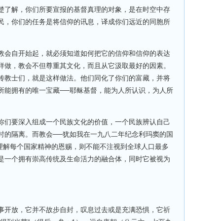
楚了解，你们所要宣报的基督真理的对象，是在时空中存
民，你们的任务是将信仰的讯息，译成你们远近的同胞所
教会自开始起，就必须知道如何把它的信仰和信仰的表达
样做，教会不但尊重其文化，而且从它汲取最好的因素。
传教士们，就是这样做法。他们同化了你们的富藏，并将
所能拥有的唯一宝藏──耶稣基督，能为人所认识，为人所
你们要深入组成一个民族文化的价值，一个民族辨认自己
时的隔离。而教会──犹如我在一九八二年纪念利玛窦的国
于理解每个国家精神的恩赐，则不能不注视到全球人口最多
是一个拥有崇高传统及生命活力的融合体，同时它被视为
事开放，它并不故步自封，叹息过去或是充满恐惧，它祈