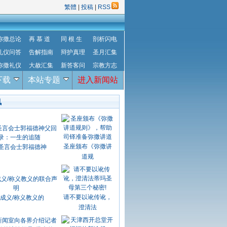
繁體
|
投稿
|
RSS
弥撒总论
再 慕 道
同 根 生
剖析闪电
礼仪问答
告解指南
辩护真理
圣月汇集
弥撒礼仪
大赦汇集
新答客问
宗教方志
下载
本站专题
进入新闻站
讯
圣座颁布《弥撒讲
圣言会士郭福德神
道规
请不要以讹传讹，
成义/称义教义的
澄清法