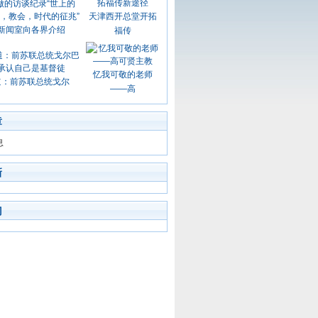
天津西开总堂开拓
新闻室向各界介绍
福传
忆我可敬的老师
道：前苏联总统戈尔
——高
章
息
新
门