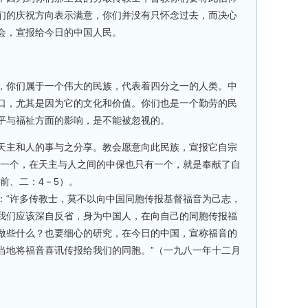
们的庆祝方向表示满意，你们并没有只怀念过去，而决心
会，宣报给今日的中国人民。
，你们属于一个伟大的民族，代表着四分之一的人类。中
口，尤其是因为它的文化和价值。你们也是一个勤劳的民
平与福祉方面的影响，是不能被忽视的。
天主和人的事与之分享。教会愿意向此民族，宣报它自宗
有一个，在天主与人之间的中保也只有一个，就是奉献了自
前、二：4－5）。
：“许多传教士，莫不以向中国同胞传报基督福音为己志，
我们应该深自反省，身为中国人，在向自己的同胞传报福
做些什么？也要细心的研究，在今日的中国，宣称福音的
当地将福音喜讯传报给我们的同胞。”（一九八一年十二月