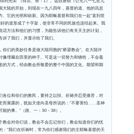
得到光荣”（得后、叁：1）。远自唐朝（公元六一七至九
国大陆的开始，到现在一九八四年，基督的道、他的讯息
力、它的光明和崭新。因为耶稣基督和我们在一起“直到世
他和好的道形成了十字架，使非常不同的民族也连结起来。我
说话方法和他们的习惯，为能告诉他们有关天主的计划，
告诉了我们，并显示给了我们。
，你们的美妙任务是做大陆同胞的“桥梁教会”。在大陆许
时像埋藏在田里的种子。可是这一切努力和牺牲，不会毫
形的方式，经由教会所敬爱的整个中国的文化、期望和期
们各位和你们的教民，要持之以恒、祈祷并忍受痛苦，对
史而展露的，犹如天使向圣母所说的：“不要害怕……圣神
能的事。”（路、一：30－38）。
个教会对你们说，教会不会忘记你们，教会知道你们的忧
的：“我们在祈祷时，常为你们感谢我们的主耶稣基督的天