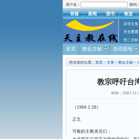
用户名：
密码
答疑
新闻
图书
教堂
训导文集
天主教理
梵二文献
首页
教会文献
圣经园地
您当前的位置：
首页
>
文章
>
教会文献
>
教宗呼吁台
时间：2007-1
（1984.2.28）
正文
可敬的主教弟兄们：