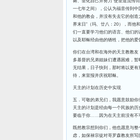
祷、圣化自己并努力“使圣道流传而
一七年之间），公认为福音传到中
和他的教会，并没有失去它的创造
界末日”（玛、廿八：20），而
们一直要学习他们的语言、他们的
以及耶稣经由他的牺牲，把他的爱
你们在台湾和在海外的天主教教友
多基督的兄弟姐妹们遭遇困难，暂
无结果，日子快到，那时将以更有
待，来宣报并庆祝耶稣。
天主的计划在历史中实现
五．可敬的弟兄们，我愿意鼓励你
天主的计划是经由每一个民族的历
要临于你……因为在天主前没有不可
既然教宗想到你们，他也愿意与整
虑，如保禄宗徒对哥罗森教友所写