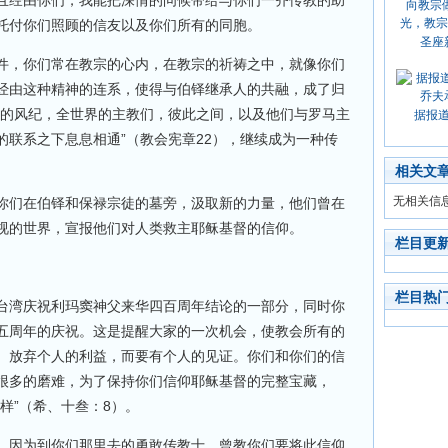
且经由你们，我能把深情的问候带给与你们一齐传教的助
托付你们照顾的信友以及你们所有的同胞。
圣座
件，你们常在教宗的心内，在教宗的祈祷之中，就像你们
经由这种精神的连系，使得与伯铎继承人的共融，成了归
古的风纪，全世界的主教们，彼此之间，以及他们与罗马主
据报
的联系之下息息相通”（教会宪章22），继续成为一种传
相关文
无相关信
你们在伯铎和保禄宗徒的墓旁，汲取新的力量，他们曾在
视的世界，宣报他们对人类救主耶稣基督的信仰。
栏目更
栏目热
台湾庆祝利玛窦神父来华四百周年结论的一部分，同时你
五周年的庆祝。这是提醒大家的一次机会，使教会所有的
、放弃个人的利益，而要有个人的见证。你们和你们的信
很多的磨难，为了保持你们信仰耶稣基督的完整宝藏，
样”（希、十叁：8）。
，因为到你们那里去的勇敢传教士，曾教你们要将此信仰