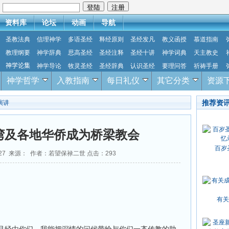
：
资料库
论坛
动画
导航
圣教法典
信理神学
多语圣经
释经原则
圣经发凡
教义函授
慕道指南
教理纲要
神学辞典
思高圣经
圣经注释
圣经十讲
神学词典
天主教史
神学论集
神学导论
牧灵圣经
圣经辞典
认识圣经
要理问答
祈祷手册
神学哲学
入教指南
每日礼仪
其它分类
资源
推荐资
演讲
湾及各地华侨成为桥梁教会
百岁
1-27 来源： 作者：若望保禄二世 点击：
293
有关