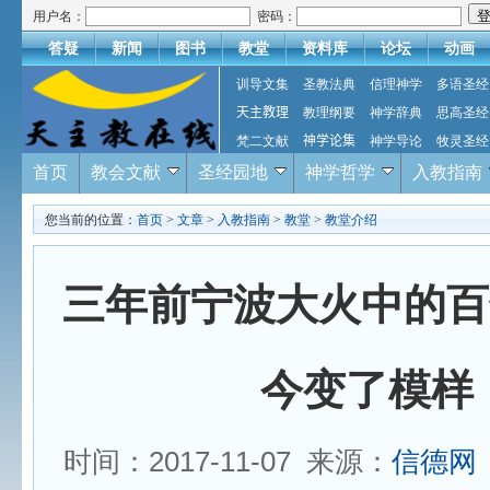
用户名：
密码：
答疑
新闻
图书
教堂
资料库
论坛
动画
训导文集
圣教法典
信理神学
多语圣经
天主教理
教理纲要
神学辞典
思高圣经
梵二文献
神学论集
神学导论
牧灵圣经
首页
教会文献
圣经园地
神学哲学
入教指南
您当前的位置：
首页
>
文章
>
入教指南
>
教堂
>
教堂介绍
三年前宁波大火中的百
今变了模样
时间：2017-11-07 来源：
信德网