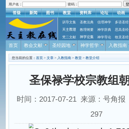
用户名：
密码：
答疑
新闻
图书
教堂
资料库
论坛
动画
训导文集
圣教法典
信理神学
多语圣经
天主教理
教理纲要
神学辞典
思高圣经
梵二文献
神学论集
神学导论
牧灵圣经
首页
教会文献
圣经园地
神学哲学
入教指南
您当前的位置：
首页
>
文章
>
入教指南
>
教堂
>
教堂介绍
圣保禄学校宗教组
时间：2017-07-21 来源：号角
297