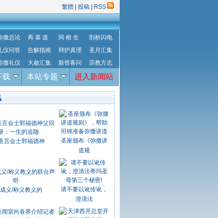
繁體
|
投稿
|
RSS
弥撒总论
再 慕 道
同 根 生
剖析闪电
礼仪问答
告解指南
辩护真理
圣月汇集
弥撒礼仪
大赦汇集
新答客问
宗教方志
下载
本站专题
进入新闻站
讯
圣座颁布《弥撒讲
圣言会士郭福德神
道规
请不要以讹传讹，
成义/称义教义的
澄清法