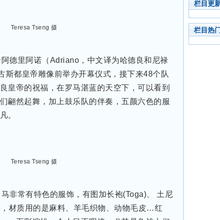
栏目更
Teresa Tseng 摄
栏目热
德里阿诺（Adriano，中文译为哈德良和尼禄
在奥古斯都皇帝雕像前举办开幕仪式，接下来48个队
良皇帝的祝福，在罗马湛蓝的天空下，可以看到
们翩然起舞，加上鼓乐队的伴奏，五颜六色的服
凡。
Teresa Tseng 摄
非常有特色的服饰，有图加长袍(Toga)、 土尼
tola)等，材质用的是麻料、羊毛织物、动物毛皮…红