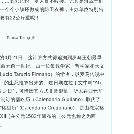
……五彩缤纷，令人目不暇接。尤其是角战士们
一个个小铁环做成的防卫衣裤，主办单位特别告
要有22公斤重呢！
Teresa Tseng 摄
的4月21日，
这计算方式得追溯到罗马王朝最早
是在西元前一世纪，由一位集数学家、哲学家和天文
o Taruzio Firmano）的学者，以罗马传说中
o） 的生死推算出来的。这日期在拉丁文中叫“Ab
“城市创立之日”，可惜因其方式非常混乱，所以在西元前
儒略历（Calendario Giuliano）取代了，
 (Calendario Gregoriano)，是由教宗格
o XIII )在公元1582年颁布的（公元也称之为西
。