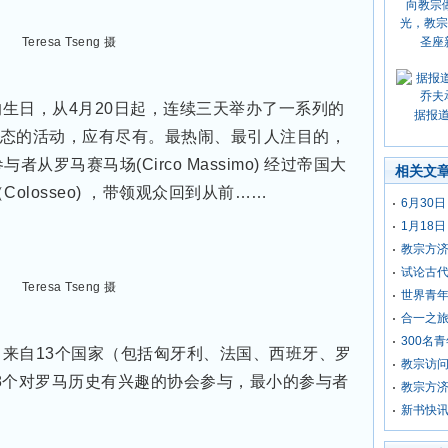
Teresa Tseng 摄
圣座
的生日，
从4月20日起，连续三天举办了一系列的
据报
态的活动，应有尽有。最热闹、最引人注目的，
从罗马赛马场(Circo Massimo) 经过帝国大
相关文
斗兽场（Colosseo) ，带领观众回到从前……
6月30
1月18
教宗方
试论古
Teresa Tseng 摄
世界青
合一之
300名
来自13个国家（包括匈牙利、法国、西班牙、罗
教宗访
8个对罗马历史有兴趣的协会参与，最小的参与者
教宗方济
新书快