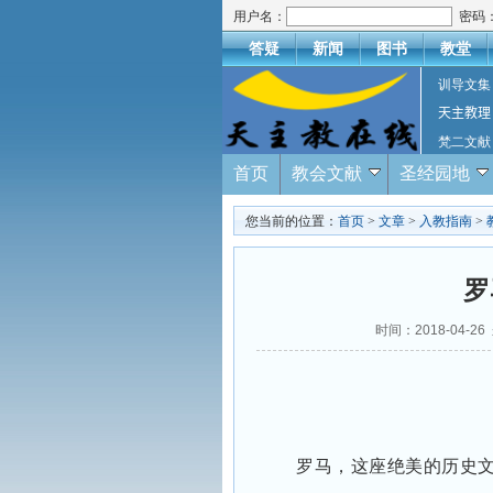
用户名：
密码
答疑
新闻
图书
教堂
训导文集
天主教理
梵二文献
首页
教会文献
圣经园地
您当前的位置：
首页
>
文章
>
入教指南
>
罗
时间：2018-04
罗马，这座绝美的历史文