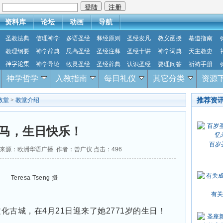
：
资料库
论坛
动画
导航
圣教法典
信理神学
多语圣经
释经原则
圣经发凡
教义函授
慕道指南
教理纲要
神学辞典
思高圣经
圣经注释
圣经十讲
神学词典
天主教史
神学论集
神学导论
牧灵圣经
圣经辞典
认识圣经
要理问答
祈祷手册
神学哲学
入教指南
每日礼仪
其它分类
资源
推荐资
教堂
>
教堂介绍
马，生日快乐！
百岁
-26 来源：欧洲华语广播 作者：曾广仪 点击：
496
Teresa Tseng 摄
有关
化古城，在4月21日迎来了她2771岁的生日！