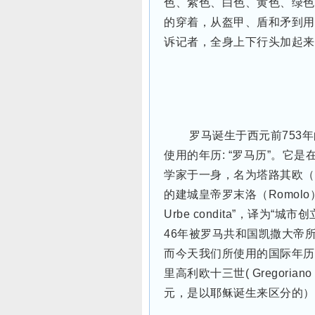
色、紫色、白色、黄色、绿色
的穿着，从盔甲、盾和矛到用
诉记者，全身上下行头加起来
罗马诞生于西元前753年
使用的年历: “罗马历”。它
学家于一身，名为塔路其欧（Luci
的建城皇帝罗末洛（Romol
Urbe condita”，译为
46年被罗马共和国凯撒大帝所制订的
而今天我们所使用的国际年历“格里历”
里高利欧十三世( Gregorian
元，是以耶稣诞生来区分的）