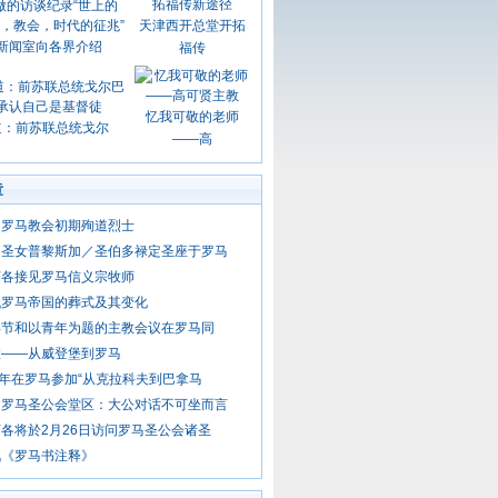
天津西开总堂开拓
新闻室向各界介绍
福传
忆我可敬的老师
道：前苏联总统戈尔
——高
章
日 罗马教会初期殉道烈士
日 圣女普黎斯加／圣伯多禄定圣座于罗马
济各接见罗马信义宗牧师
代罗马帝国的葬式及其变化
年节和以青年为题的主教会议在罗马同
旅——从威登堡到罗马
青年在罗马参加“从克拉科夫到巴拿马
问罗马圣公会堂区：大公对话不可坐而言
各将於2月26日访问罗马圣公会诸圣
讯《罗马书注释》