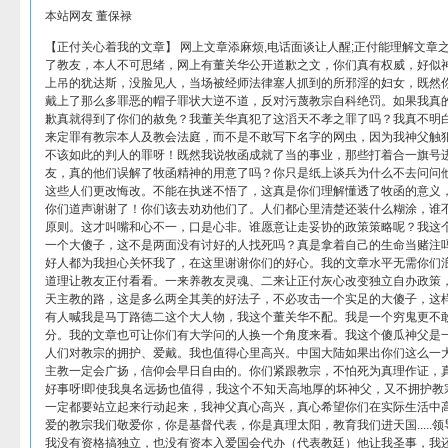
本站网友 董保禄
【正付关心着我的文章】 网上文章添麻烦,电话面谈让人醒;正付能理解文章
了教友，本人不可思绪，网上有董关华公开道歉之文，你们真有权威，好似
上吊的犹达斯，没脸见人，当场被经师法律塞人抓到的所邪淫的妇女，既然
戴上了那么多罪恶的帽子罪状大逆不道，反对污蔑教宗自科绝罚。如果我真
歉真就得到了你们的赦免？我董关华真犯了这滔天不孝之罪了吗？我真不明
来定罪有教宗本人及教会法庭，而不是不敢写下名字的网虫，因为我神父触
不该如此的判人的罪呀！既然我说牧函成就了当的事业，那些打着合一旗号
友，真的他们误解了牧函精神的用意了吗？你只是纸上谈兵为什么不去问问
这些人们更改悔改。不能在执迷不悟了，这真是你们理解懂透了牧函的意义
你们道声谢谢了！你们该去劝劝他们了。人们都心里清楚还装什么糊涂，谁
原则。这才叫嘴和心不一，口是心非。谁愿意让走妥协的政策策略呢？我这
一个大傻子，这不是两面没有讨好的人找死吗？真是拿着自己的生命当赌注
好人都为我担心关怀我了，在这里谢谢你们的好心。我的文章水平无需你们
道理让教友正付看看。一来养教友灵魂、二来让正付灰心改变独立自办政策
天主教的路，这是多么两全其美的好法子，不必攻击一个实足的大傻子，这
有人喊我是马丁路德二这个大人物，我这个董关华不配。我是一个穷鬼更不
分。我的文章也可让你们有大学问的人换一个角度来看。我这个傻瓜神父是
人们对教宗的拥护、爱戴。我也值得心里高兴。中国大陆如果出你们这么一
主教一定会广扬，信仰会早日自由的。你们紧跟教宗，不怕死为真理作证，
好事呀!即使我臭名远扬也值得，我这个不知天高地厚的坏神父，又不拥护教
一定都要站立起来行动起来，我神父真心高兴，真心希望你们在实际生活中
爱的教宗我们敬爱你，你是基督代表，你是真理太阳，教育我们进天国.....领导
我没有资格搞独立，也没有资本入爱国会代办（代表教廷）他让我圣事，我