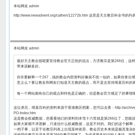
本站网友 admin
http://www.newadvent.org/cathen/12272b.htm 这里是天主教百科全书的列
本站网友 admin
最好天主教在线呢要宣传教会官方正统的说法，方济教宗是第266任，这
带来误解多好。
你非要解释一个267，搞的教会内部资料好像就不统一似的，如果你拿出
意义么？要让教友和网友们知道天主教的观点，而不是去宣传维基百科的
每一个网站都有自己的观点和特色是正确的，但是教会官方规定了的事情
这位弟兄，维基百科的资料来源于香港教区档案，您可以去查：http://archives.cathol
PO-Index.htm
这是教会权威数据，您看看他们的资料到本笃十六世就是第266位了，您能
如果大家都不求甚解，只迷信什么权威数据，这是不对的。我们的这个解释
一档子事，以至于在教宗列表上出现某种差异。教会历史本来就是极其复杂
诉他现任教宗方济各是第266任教宗就够了，为追求更多知识的人来说，就