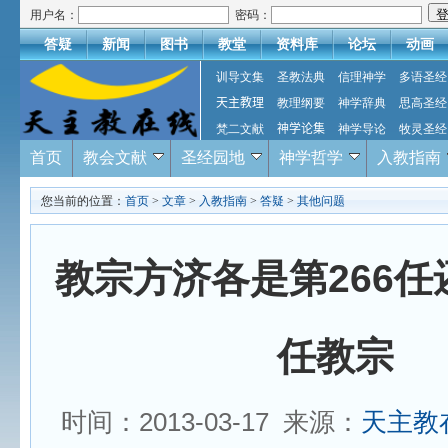
用户名：
密码：
答疑
新闻
图书
教堂
资料库
论坛
动画
训导文集
圣教法典
信理神学
多语圣经
天主教理
教理纲要
神学辞典
思高圣经
梵二文献
神学论集
神学导论
牧灵圣经
首页
教会文献
圣经园地
神学哲学
入教指南
您当前的位置：
首页
>
文章
>
入教指南
>
答疑
>
其他问题
教宗方济各是第266任
任教宗
时间：2013-03-17 来源：
天主教