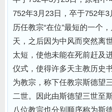
752
3
23
752
3
年
月
日，卒于
年
“
”
历任教宗
在位
最短的一个，
天，之后因为中风而突然离
太短，使他未能在死前赶及
仪式，使得许多天主教历史
为教宗，称下任教宗斯德望
二世。因此由斯德望三世至
八位教宗也分别顺序称为斯