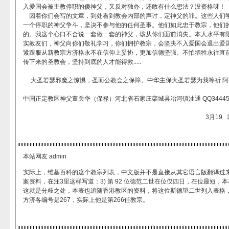
入爱国会被主教停职的傻神父，又反对独办，还敢有什么想法？没资格呀！
因着你们会写的文章，到处看到教会内部的声讨，定神父的罪。这些人们
一个停职的神父争斗，坚决不参与他的任何圣事。他们如此忠于教宗，他们
的。我这个心口不合说一套做一套的神父，该从你们面前消失。本人水平有
实教友们，神父向你们敬礼学习，你们拥护教宗，会坚决不入爱国会退出爱
紧跟服从新教宗方济格永不在信仰上妥协，更加信德坚强。不怕牺牲永往直
传下来的圣教会，坚持到底的人才能得救.....
大圣若瑟邪魔之惊惧，圣而公教会之保障。中华主保大圣若瑟为我等祈 阿
中国正定教区神父董关华（保禄）河北省石家庄栾城县冶河镇油通 QQ3444
3月19 若瑟瞻
本站网友 admin
实际上，维基百科的这个教宗列表，中文版并不是直接从其它语言版翻译过
案资料，在注3里这样写道：3) 第 92 位德范二世在位仅四日，在位最短，
这就是分歧之处，本表也追随香港教区的资料，将这位斯德望二世列入表格
方济各编号是267，实际上他是第266任教宗。