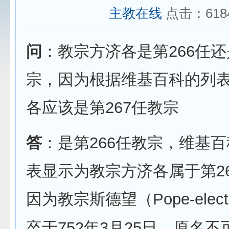
主教在线
点击：
618
问
：教宗方济各是第266任还
宗，因为根据维基百科的列
各应该是第267任教宗
答
：是第266任教宗，维基
表显示为教宗方济各属于第2
因为
Pope-elec
教宗斯德望（
752
3
25
卒于
年
月
日，原名不