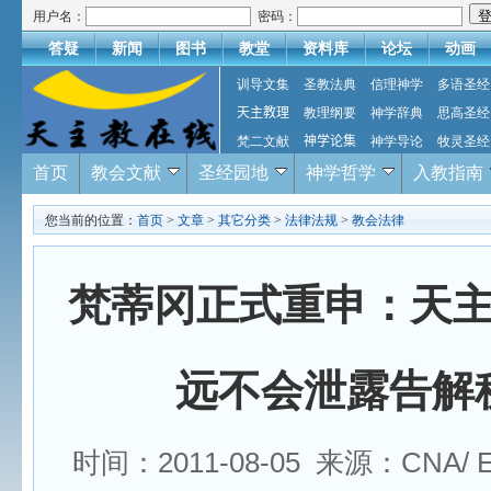
用户名：
密码：
答疑
新闻
图书
教堂
资料库
论坛
动画
训导文集
圣教法典
信理神学
多语圣经
天主教理
教理纲要
神学辞典
思高圣经
梵二文献
神学论集
神学导论
牧灵圣经
首页
教会文献
圣经园地
神学哲学
入教指南
您当前的位置：
首页
>
文章
>
其它分类
>
法律法规
>
教会法律
梵蒂冈正式重申：天
远不会泄露告解
时间：2011-08-05 来源：CNA/