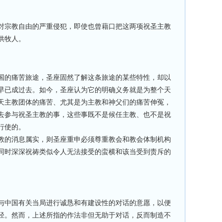
对宗教自由的严重侵犯，即使也曾藉口把这两项祝圣主教
供牧人。
国的痛苦旅途，圣座固然了解这条旅途的某些特性，却以
早已成过去。如今，圣座认为它的明确义务就是为整个天
天主教团体的痛苦、尤其是为主教和神父们的痛苦伸冤，
去参与祝圣主教的事，这些事既不是候任主教、也不是祝
行使的。
教的消息属实，则圣座重申必须尊重教会和教会体制机构
同时深深祝祷类似令人无法接受的蛮横和该当受到责斥的
与中国有关当局进行诚恳和有建设性的对话的意愿，以便
径。然而，上述所指的作法非但无助于对话，反而制造不