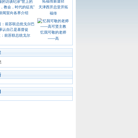
天津西开总堂开拓
新闻室向各界介绍
福传
忆我可敬的老师
道：前苏联总统戈尔
——高
章
息
新
门