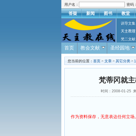
用户名：
密码
答疑
新闻
图书
教堂
训导文集
天主教理
梵二文献
首页
教会文献
圣经园地
您当前的位置：
首页
>
文章
>
其它分类
>
梵蒂冈就主
时间：2008-01-25
作为资料保存，无意表达任何立场