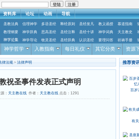
：
资料库
论坛
动画
导航
圣教法典
信理神学
多语圣经
释经原则
圣经发凡
教义函授
慕道指南
教理纲要
神学辞典
思高圣经
圣经注释
圣经十讲
神学词典
天主教史
神学论集
神学导论
牧灵圣经
圣经辞典
认识圣经
要理问答
祈祷手册
神学哲学
入教指南
每日礼仪
其它分类
资源
推荐资
法律法规
>
法律声明
教祝圣事件发表正式声明
百岁
 来源：
天主教在线
作者：
天主教在线
点击：
1291
。
有关