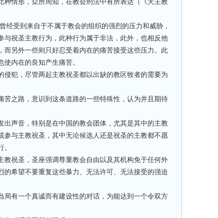
此种情形，众所周知，在教会刑法中有所表达（《天主教
曾经受到来自于不属于教会的组织的强烈的压力和威胁，
参与祝圣主教行为，此种行为属于非法，此外，也相反他
，而另外一些则只好忍受着内在的痛苦接受这些压力。此
也使内在的良知产生痛苦。
的侵犯，尽管两起主教祝圣都以出缺的教区牧者的需要为
痛苦之路，意识到这条道路的一些特殊性，认为并且期待
发出声音，特别是在中国的教会团体，尤其是其中的主教
或参与主教祝圣，其中无论候选人还是祝圣的主教都不愿
行。
主教祝圣，圣座强调尊重教会自由以及其机构免于任何外
烈的希望不要重复这些暴力、无法许可、无法接受的强迫
当局有一个真诚而有建设性的对话，为能达到一个令双方