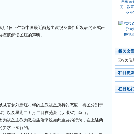
圣座
5
4
月
日上午
就中国最近两起主教祝圣事件所发表的正式声
据报
要谨慎解读圣座的声明。
相关文
无相关信
栏目更
栏目热
以及若瑟刘新红司铎的主教祝圣所持的态度，祝圣分别于
省）以及星期二五月二日在芜湖（安徽省）举行。
因为祝圣主教为教会生活来说如此重要的行为，在上述两
的要求下实行的。