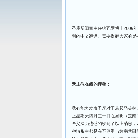
2006
圣座新闻室主任纳瓦
罗
博士
年
明的中文翻译。需要提醒大家的是
天主教在线的译稿：
我有能力发表圣座对于若瑟马英林
上星期天
四月三十日
在昆明（云南
圣父深为遗憾的收到了以上消息，
种情形中都是在不尊重与教宗共融