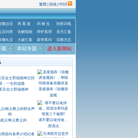
繁體
|
投稿
|
RSS
弥撒总论
再 慕 道
同 根 生
剖析闪电
礼仪问答
告解指南
辩护真理
圣月汇集
弥撒礼仪
大赦汇集
新答客问
宗教方志
下载
本站专题
进入新闻站
讯
圣座颁布《弥撒讲
圣言会士郭福德神
道规
请不要以讹传讹，
成义/称义教义的
澄清法