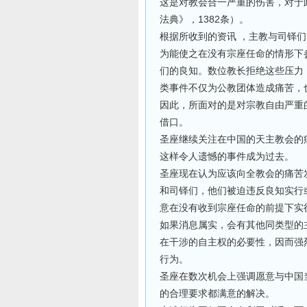
这是对教会合一严重的伤害，对于
1382
法典》，
条）。
根据所收到的资讯
，主教与司铎们
为能使之在没有宗座任命的情形下
们的良知。数位教长拒绝这些压力
类事件不仅为公教团体造成痛苦，
因此，所面对的是对宗教自由严重
借口。
圣座继续关注在中国的天主教会的
这样令人遗憾的事件成为过去。
圣座现在认为应该向全教会的痛苦
和司铎们，他们被迫违反良知实行
意在没有收到宗座任命的前提下实
如果消息属实，会有其他同类型的
在干涉的自主权的必要性，因而强
行为。
圣座在数次机会上强调愿意与中国
的合理要求都满意的解决。