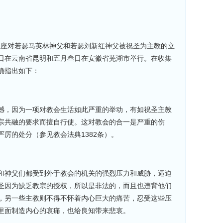
圣座对若瑟马英林神父和若瑟刘新红神父被祝圣为主教的立
日
在云南省昆明和
五月叁日
在安徽省芜湖市举行。在收集
确指出如下：
憾，因为一项对教会生活如此严重的举动，有如祝圣主教
宗共融的要求而擅自行使。这对教会的合一是严重的伤
1382
严厉的处分（参见教会法典
条）。
和神父们都受到外于教会的机关的强烈压力和威胁，逼迫
圣因为缺乏教宗的授权，所以是非法的，而且也违背他们
，另一些主教则不得不怀着内心巨大的痛苦，忍受这些压
里面制造内心的哀痛，也给良知带来悲哀。