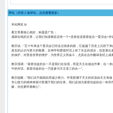
评论（共有
2
条评论，点击查看更多）
本站网友 lp
看文章看核心就好，标题是广告；
感谢在线的文章，让我们知道教廷还有一个<圣座促进基督徒合一委员会>并诞
教宗说：“五十年来这个委员会已经走过很多的路，它超越了历史上沉积下来
真实的认识与更大的敬重，在神学和爱德对话上有了长足的进步，也发展出
的保护，对受造世界的维护，为世界正义而奋斗，尤其在合作翻译圣经上成果
教宗强调：“基督信徒的合一不是我们在实现，而是天主在做这件事；合一来
中的对话。基督信徒的合一乃是参与天主圣三的合一”。
教宗提醒：“我们决不能因此而减少努力。毕竟那属于天主的应该由天主来做
专心致力的精神来探讨那属于我们的任务。我们必须为基督信徒的合一有所
极，但也要怀着耐心”。