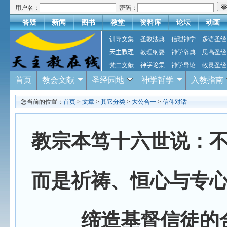
用户名：
密码：
答疑
新闻
图书
教堂
资料库
论坛
动画
训导文集
圣教法典
信理神学
多语圣经
天主教理
教理纲要
神学辞典
思高圣经
梵二文献
神学论集
神学导论
牧灵圣经
首页
教会文献
圣经园地
神学哲学
入教指南
您当前的位置：
首页
>
文章
>
其它分类
>
大公合一
>
信仰对话
教宗本笃十六世说：
而是祈祷、恒心与专
缔造基督信徒的