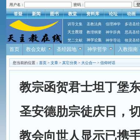
用户名：
密码：
答疑
新闻
图书
教堂
资料库
论坛
动画
训导文集
圣教法典
信理神学
多语圣经
天主教理
教理纲要
神学辞典
思高圣经
梵二文献
神学论集
神学导论
牧灵圣经
首页
教会文献
圣经园地
神学哲学
入教指南
您当前的位置：
首页
>
文章
>
其它分类
>
大公合一
>
信仰对话
教宗函贺君士坦丁堡
圣安德肋宗徒庆日，
教会向世人显示已携