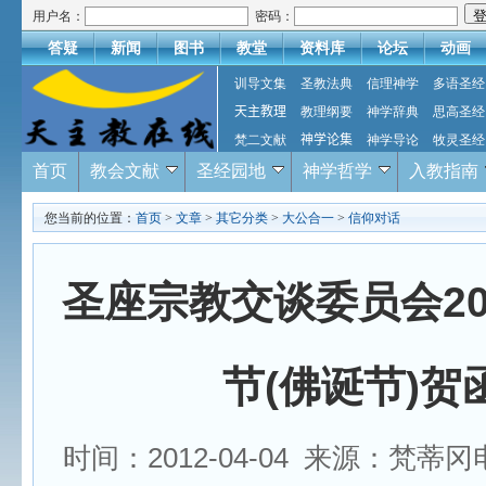
用户名：
密码：
答疑
新闻
图书
教堂
资料库
论坛
动画
训导文集
圣教法典
信理神学
多语圣经
天主教理
教理纲要
神学辞典
思高圣经
梵二文献
神学论集
神学导论
牧灵圣经
首页
教会文献
圣经园地
神学哲学
入教指南
您当前的位置：
首页
>
文章
>
其它分类
>
大公合一
>
信仰对话
圣座宗教交谈委员会20
节(佛诞节)贺
时间：2012-04-04 来源：梵蒂