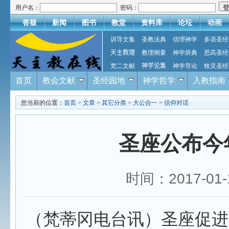
用户名：
密码：
答疑
新闻
图书
教堂
资料库
论坛
动画
训导文集
圣教法典
信理神学
多语圣经
天主教理
教理纲要
神学辞典
思高圣经
梵二文献
神学论集
神学导论
牧灵圣经
首页
教会文献
圣经园地
神学哲学
入教指南
您当前的位置：
首页
>
文章
>
其它分类
>
大公合一
>
信仰对话
圣座公布今
时间：2017-0
（梵蒂冈电台讯）圣座促进基