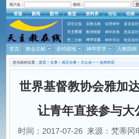
用户名：
密码：
答疑
新闻
图书
教堂
资料库
论坛
动画
训导文集
圣教法典
信理神学
多语圣经
天主教理
教理纲要
神学辞典
思高圣经
梵二文献
神学论集
神学导论
牧灵圣经
首页
教会文献
圣经园地
神学哲学
入教指南
您当前的位置：
首页
>
文章
>
其它分类
>
大公合一
>
信仰对话
世界基督教协会雅加
让青年直接参与大
时间：2017-07-26 来源：梵蒂