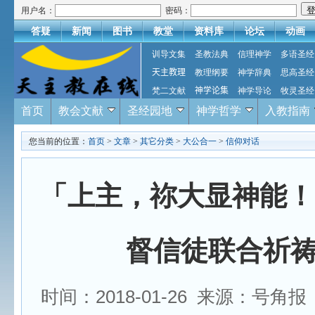
用户名：
密码：
答疑
新闻
图书
教堂
资料库
论坛
动画
训导文集
圣教法典
信理神学
多语圣经
天主教理
教理纲要
神学辞典
思高圣经
梵二文献
神学论集
神学导论
牧灵圣经
首页
教会文献
圣经园地
神学哲学
入教指南
您当前的位置：
首页
>
文章
>
其它分类
>
大公合一
>
信仰对话
「上主，祢大显神能！」
督信徒联合祈
时间：2018-01-26 来源：号角