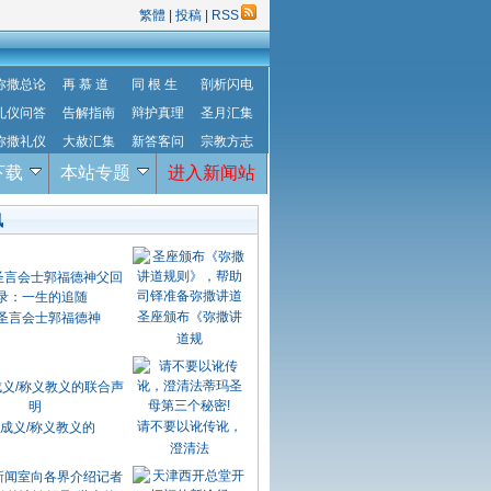
繁體
|
投稿
|
RSS
弥撒总论
再 慕 道
同 根 生
剖析闪电
礼仪问答
告解指南
辩护真理
圣月汇集
弥撒礼仪
大赦汇集
新答客问
宗教方志
下载
本站专题
进入新闻站
讯
圣座颁布《弥撒讲
圣言会士郭福德神
道规
请不要以讹传讹，
成义/称义教义的
澄清法