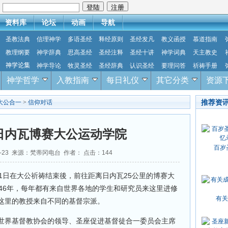
：
资料库
论坛
动画
导航
圣教法典
信理神学
多语圣经
释经原则
圣经发凡
教义函授
慕道指南
教理纲要
神学辞典
思高圣经
圣经注释
圣经十讲
神学词典
天主教史
神学论集
神学导论
牧灵圣经
圣经辞典
认识圣经
要理问答
祈祷手册
神学哲学
入教指南
每日礼仪
其它分类
资源
推荐资
大公合一
>
信仰对话
日内瓦博赛大公运动学院
百岁
06-23 来源：梵蒂冈电台 作者： 点击：
144
1日在大公祈祷结束後，前往距离日内瓦25公里的博赛大
46年，每年都有来自世界各地的学生和研究员来这里进修
有关
这里的教授来自不同的基督宗派。
世界基督教协会的领导、圣座促进基督徒合一委员会主席