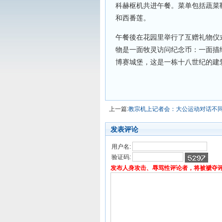
科赫枢机共进午餐。菜单包括蔬菜
和西番莲。
午餐後在花园里举行了互赠礼物仪
物是一面牧灵访问纪念币：一面描
博赛城堡，这是一栋十八世纪的建
上一篇:
教宗机上记者会：大公运动对话不
发表评论
用户名:
验证码:
发布人身攻击、辱骂性评论者，将被褫夺