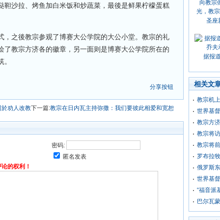
鞑靼沙拉、烤鱼加白米饭和炒蔬菜，最後是鲜果柠檬蛋糕
圣座
式，之後教宗参观了博赛大公学院的大公小堂。教宗的礼
绘了教宗方济各的徽章，另一面则是博赛大公学院所在的
据报
筑。
相关文
分享按钮
教宗机
同於劝人改教
下一篇:
教宗在日内瓦主持弥撒：我们要彼此相爱和宽恕
世界基
教宗方
教宗将
教宗将前
密码:
罗布拉
匿名发表
评论的权利！
俄罗斯
世界基
“福音派
巴尔瓦