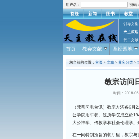
用户名：
密码
答疑
新闻
图书
教堂
训导文集
天主教理
梵二文献
首页
教会文献
圣经园地
您当前的位置：
首页
>
文章
>
其它分类
>
教宗访问
时间：2018-
（梵蒂冈电台讯）教宗方济各6月2
公学院用午餐。这所学院成立於19
大公神学、传教学和社会伦理学。
在一间特别预备的餐厅里，教宗与