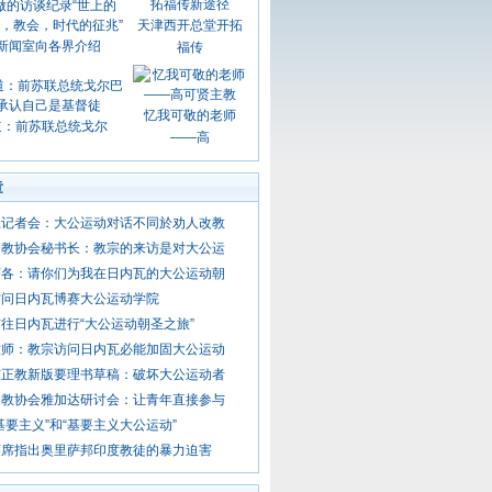
天津西开总堂开拓
新闻室向各界介绍
福传
忆我可敬的老师
道：前苏联总统戈尔
——高
章
上记者会：大公运动对话不同於劝人改教
督教协会秘书长：教宗的来访是对大公运
济各：请你们为我在日内瓦的大公运动朝
访问日内瓦博赛大公运动学院
往日内瓦进行“大公运动朝圣之旅”
牧师：教宗访问日内瓦必能加固大公运动
东正教新版要理书草稿：破坏大公运动者
督教协会雅加达研讨会：让青年直接参与
基要主义”和“基要主义大公运动”
蒙席指出奥里萨邦印度教徒的暴力迫害