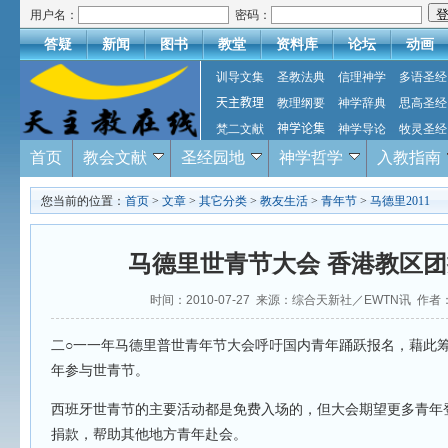
用户名：
密码：
答疑
新闻
图书
教堂
资料库
论坛
动画
训导文集
圣教法典
信理神学
多语圣经
天主教理
教理纲要
神学辞典
思高圣经
梵二文献
神学论集
神学导论
牧灵圣经
首页
教会文献
圣经园地
神学哲学
入教指南
您当前的位置：
首页
>
文章
>
其它分类
>
教友生活
>
青年节
>
马德里2011
马德里世青节大会 香港教区
时间：2010-07-27 来源：综合天新社／EWTN讯 作者
二○一一年马德里普世青年节大会呼吁国内青年踊跃报名，藉此
年参与世青节。
西班牙世青节的主要活动都是免费入场的，但大会期望更多青年
捐款，帮助其他地方青年赴会。