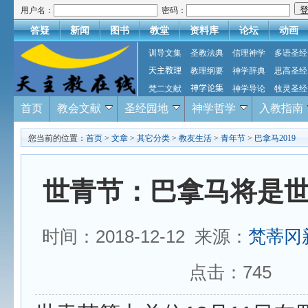
用户名：
密码：
答疑
新闻
图书
教堂
资料库
论坛
动画
训导文集
圣教法典
信理神学
多语圣经
天主教理
教理纲要
神学辞典
思高圣经
梵二文献
神学论集
神学导论
牧灵圣经
首页
教会文献
圣经园地
神学哲学
入教指南
您当前的位置：
首页
>
文章
>
其它分类
>
教友生活
>
青年节
>
巴拿马2019
世青节：巴拿马将是
时间：2018-12-12 来源：
梵蒂冈
点击：
745