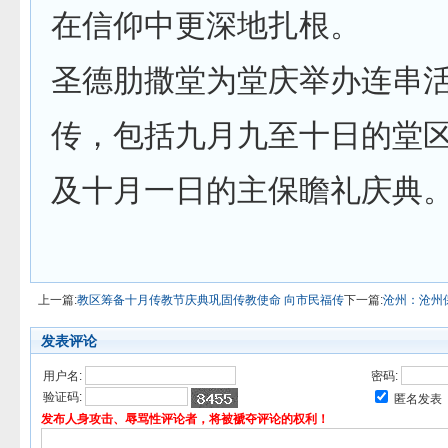
在信仰中更深地扎根。
圣德肋撒堂为堂庆举办连串
传，包括九月九至十日的堂
及十月一日的主保瞻礼庆典
上一篇:
教区筹备十月传教节庆典巩固传教使命 向市民福传
下一篇:
沧州：沧州
发表评论
用户名:
密码:
验证码:
匿名发表
发布人身攻击、辱骂性评论者，将被褫夺评论的权利！