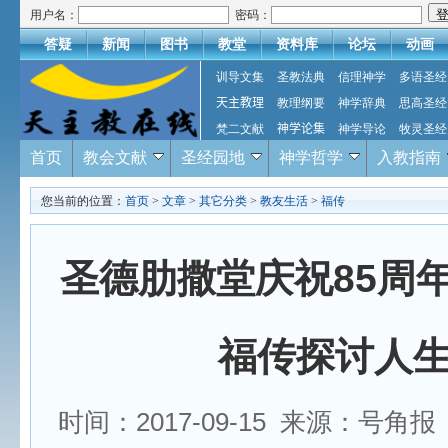
用户名：
密码：
答疑
新闻
图书
教堂
资料库
论坛
动画
训导文集
圣教法典
信理神学
多语圣经
天主教理
教理纲要
神学辞典
思高圣经
梵二文献
神学论集
神学导论
牧灵圣经
首页
教会文献
圣经园地
神学哲学
入教指南
您当前的位置：
首页
>
文章
>
其它分类
>
教友生活
>
福传
圣德肋撒堂庆祝85周
福传探讨人
时间：2017-09-15 来源：号角