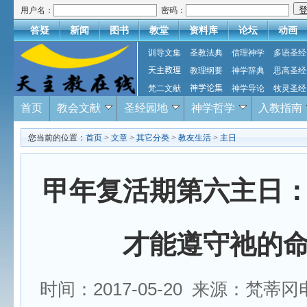
用户名：
密码：
答疑
新闻
图书
教堂
资料库
论坛
动画
训导文集
圣教法典
信理神学
多语圣经
天主教理
教理纲要
神学辞典
思高圣经
梵二文献
神学论集
神学导论
牧灵圣经
首页
教会文献
圣经园地
神学哲学
入教指南
您当前的位置：
首页
>
文章
>
其它分类
>
教友生活
>
主日
甲年复活期第六主日
才能遵守祂的
时间：2017-05-20 来源：梵蒂