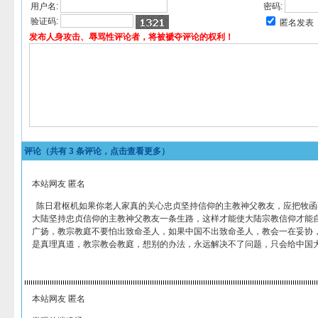
用户名:
密码:
验证码:
匿名发表
发布人身攻击、辱骂性评论者，将被褫夺评论的权利！
评论（共有
3
条评论，点击查看更多）
本站网友 匿名
陈日君枢机如果你老人家真的关心忠贞坚持信仰的主教神父教友，应把牧函
大陆坚持忠贞信仰的主教神父教友一条生路，这样才能使大陆宗教信仰才能
广扬，教宗教庭不要怕出致命圣人，如果中国不出致命圣人，教会一在妥协
是真理真道，教宗教会教庭，想别的办法，永远解决不了问题，只会给中国
本站网友 匿名