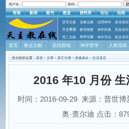
用户名：
密码：
答疑
新闻
图书
教堂
资料库
论坛
动画
训导文集
圣教法典
信理神学
多语圣经
天主教理
教理纲要
神学辞典
思高圣经
梵二文献
神学论集
神学导论
牧灵圣经
首页
教会文献
圣经园地
神学哲学
入教指南
您当前的位置：
首页
>
文章
>
其它分类
>
灵修谈从
>
生活圣言
2016 年10 月份 
时间：2016-09-29 来源：普世
奥·查尔迪 点击：
87