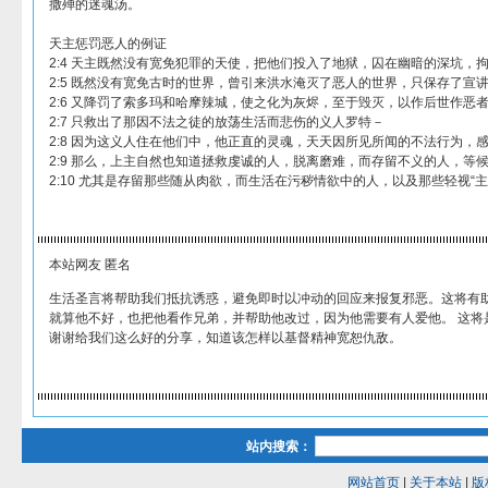
撒殚的迷魂汤。
天主惩罚恶人的例证
2:4 天主既然没有宽免犯罪的天使，把他们投入了地狱，囚在幽暗的深坑，
2:5 既然没有宽免古时的世界，曾引来洪水淹灭了恶人的世界，只保存了宣
2:6 又降罚了索多玛和哈摩辣城，使之化为灰烬，至于毁灭，以作后世作恶
2:7 只救出了那因不法之徒的放荡生活而悲伤的义人罗特－
2:8 因为这义人住在他们中，他正直的灵魂，天天因所见所闻的不法行为，
2:9 那么，上主自然也知道拯救虔诚的人，脱离磨难，而存留不义的人，等
2:10 尤其是存留那些随从肉欲，而生活在污秽情欲中的人，以及那些轻视“主
本站网友 匿名
生活圣言将帮助我们抵抗诱惑，避免即时以冲动的回应来报复邪恶。这将有助于
就算他不好，也把他看作兄弟，并帮助他改过，因为他需要有人爱他。 这将
谢谢给我们这么好的分享，知道该怎样以基督精神宽恕仇敌。
站内搜索：
网站首页
|
关于本站
|
版