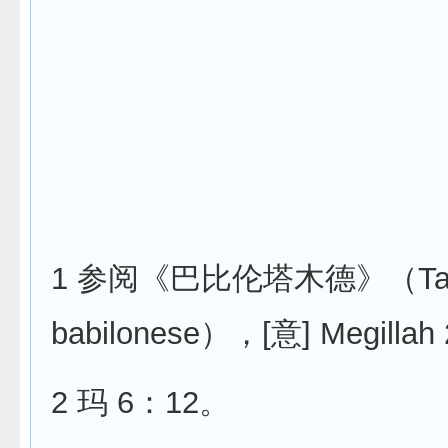
1 参阅《巴比伦塔木德》（Tal
babilonese），[意] Megillah
2 玛 6：12。