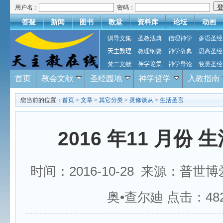
用户名：
密码：
答疑
新闻
图书
教堂
资料库
论坛
动画
训导文集
圣教法典
信理神学
多语圣经
天主教理
教理纲要
神学辞典
思高圣经
梵二文献
神学论集
神学导论
牧灵圣经
首页
教会文献
圣经园地
神学哲学
入教指南
您当前的位置：
首页
>
文章
>
其它分类
>
灵修谈从
>
生活圣言
2016 年11 月份 
时间：2016-10-28 来源：普世
奥•查尔廸 点击：
48