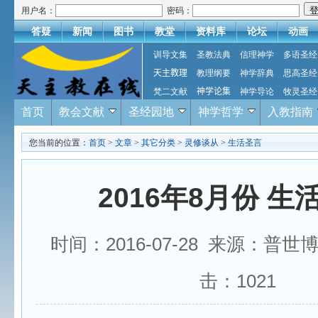
用户名：
密码：
答疑
新闻
图书
教堂
资料库
论坛
动画
训导文集
圣教法典
信理神学
多语圣经
天主教理
教理纲要
神学辞典
思高圣经
梵二文献
神学论集
神学导论
牧灵圣经
首页
教会文献
圣经园地
神学哲学
入教指南
您当前的位置：
首页
>
文章
>
其它分类
>
灵修谈从
>
生活圣言
2016年8月份 生
时间：2016-07-28 来源：普世
击：
1021