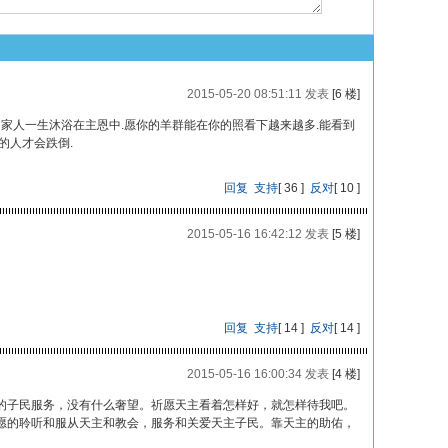
2015-05-20 08:51:11 发表
[6 楼]
的家人一生沐浴在主恩中.愿你的羊群能在你的照看下越来越多.能看到
的人才会跌倒.
回复
支持
[
36
]
反对
[
10
]
2015-05-16 16:42:12 发表
[5 楼]
回复
支持
[
14
]
反对
[
14
]
2015-05-16 16:00:34 发表
[4 楼]
的子民服务，没有什么奢望。祈愿天主看着怎样好，就怎样待我吧。
愿的聆听和服从天主和教会，服务和关爱天主子民。靠天主的助佑，