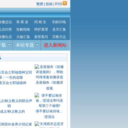
繁體
|
投稿
|
RSS
弥撒总论
再 慕 道
同 根 生
剖析闪电
礼仪问答
告解指南
辩护真理
圣月汇集
弥撒礼仪
大赦汇集
新答客问
宗教方志
下载
本站专题
进入新闻站
讯
圣座颁布《弥撒讲
圣言会士郭福德神
道规
请不要以讹传讹，
成义/称义教义的
澄清法