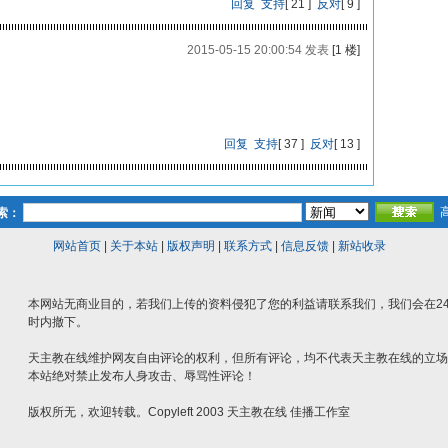
回复
支持
[
21
]
反对
[
9
]
2015-05-15 20:00:54 发表
[1 楼]
回复
支持
[
37
]
反对
[
13
]
索：
网站首页
|
关于本站
|
版权声明
|
联系方式
|
信息反馈
|
新站收录
本网站无商业目的，若我们上传的资料侵犯了您的利益请联系我们，我们会在2
时内撤下。
天主教在线维护网友自由评论的权利，但所有评论，均不代表天主教在线的立场
本站绝对禁止发布人身攻击、辱骂性评论！
版权所无，欢迎转载。Copyleft 2003 天主教在线 佳播工作室