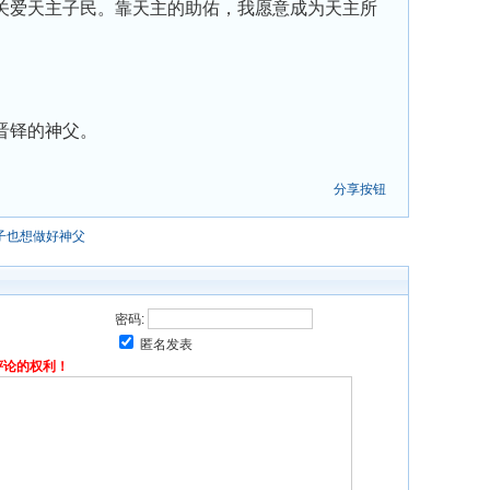
关爱天主子民。靠天主的助佑，我愿意成为天主所
晋铎的神父。
分享按钮
子也想做好神父
密码:
匿名发表
评论的权利！