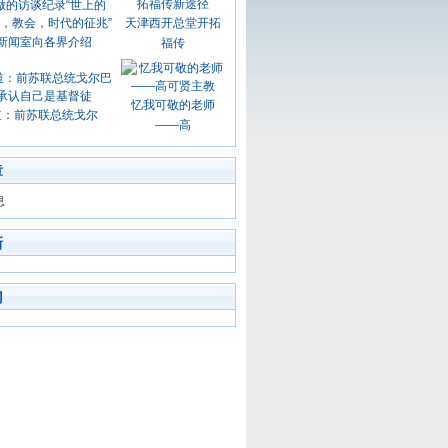
天津西开总堂开拓
新闻室向各界介绍
福传
忆我可敬的老师
道：前苏联总统戈尔
——高
章
息
新
门