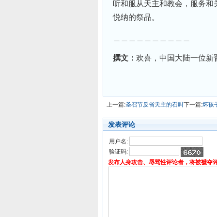
听和服从天主和教会，服务和
悦纳的祭品。
＿＿＿＿＿＿＿＿＿＿
撰文：
欢喜，中国大陆一位新
上一篇:
圣召节反省天主的召叫
下一篇:
坏孩
发表评论
用户名:
验证码:
发布人身攻击、辱骂性评论者，将被褫夺