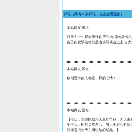
评论（共有
6
条评论，点击查看更多）
本站网友 匿名
好天主一生都会陪伴你,帮助你,愿你及你
自己的软弱信德的黑暗软弱就会过去.自大
本站网友 匿名
刚刚晋铎的人都是一样的心情！
本站网友 匿名
【今日，我得以成为天主的司铎，为天主
至于我，时刻提醒自己，努力学着心甘情
我愿意成为天主所悦纳的祭品。】