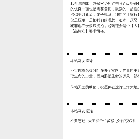
10年熏陶出一块砖--没有个性吗？却坚
的优良一面也是需要发掘，鼓励的；超性
提倡学习孔孟，弟子规吗。我们的【德行
仅是压服，是把我们的理想，追求，厌恶
犯罪也不会彻底沉沦，起码还会是个【人
【高标准】要求司铎。
本站网友 匿名
不管你将来被分配在哪个堂区，尽量向中
取生命的力量，因为那是生命的源泉，祈
仰赖天主的助佑，祝愿你在这片江海大地
本站网友 匿名
不要忘记 天主授予伯