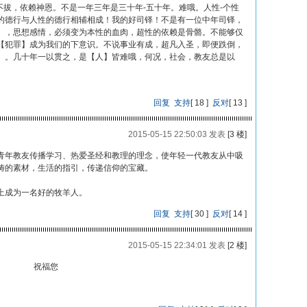
韧不拔，依赖神恩。不是一年三年是三十年-五十年。难哦。人性-个性
的德行与人性的德行相辅相成！我的好司铎！不是有一位中年司铎，
】，思想感情，必须变为本性的血肉，超性的依赖是骨骼。不能够仅
【犯罪】成为我们的下意识。不说事业有成，超凡入圣，即便跌倒，
】。几十年一以贯之，是【人】皆难哦，何况，社会，教友总是以
回复
支持
[
18
]
反对
[
13
]
2015-05-15 22:50:03 发表
[3 楼]
青年教友传播学习、热爱圣经和教理的理念，使年轻一代教友从中吸
祷的素材，生活的指引，传递信仰的宝藏。
上成为一名好的牧羊人。
回复
支持
[
30
]
反对
[
14
]
2015-05-15 22:34:01 发表
[2 楼]
多禄 授予的权利 祝福您