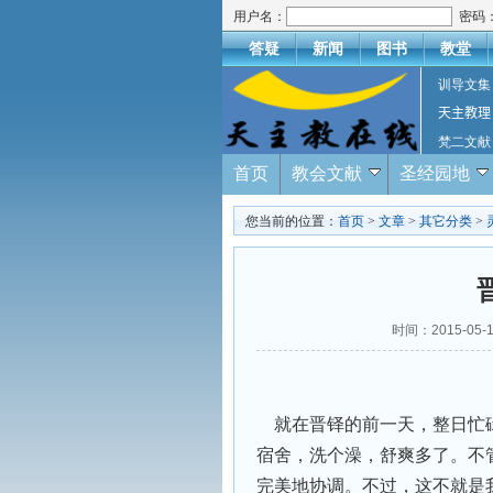
用户名：
密码
答疑
新闻
图书
教堂
训导文集
天主教理
梵二文献
首页
教会文献
圣经园地
您当前的位置：
首页
>
文章
>
其它分类
>
时间：2015-05-
就在晋铎的前一天，整日忙碌
宿舍，洗个澡，舒爽多了。不
完美地协调。不过，这不就是