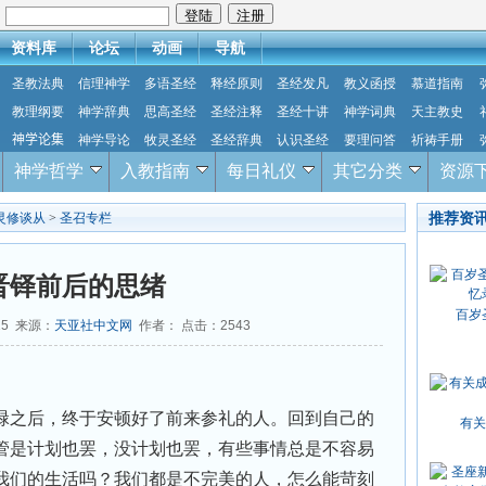
：
资料库
论坛
动画
导航
圣教法典
信理神学
多语圣经
释经原则
圣经发凡
教义函授
慕道指南
教理纲要
神学辞典
思高圣经
圣经注释
圣经十讲
神学词典
天主教史
神学论集
神学导论
牧灵圣经
圣经辞典
认识圣经
要理问答
祈祷手册
神学哲学
入教指南
每日礼仪
其它分类
资源
推荐资
灵修谈从
>
圣召专栏
晋铎前后的思绪
百岁
15 来源：
天亚社中文网
作者： 点击：
2543
之后，终于安顿好了前来参礼的人。回到自己的
有关
管是计划也罢，没计划也罢，有些事情总是不容易
我们的生活吗？我们都是不完美的人，怎么能苛刻