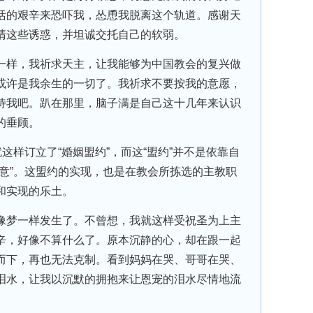
活的艰辛来恐吓我，怂恿我脱离这个轨道。感谢天
清这些诱惑，并坦诚交托自己的软弱。
样，我祈求天主，让我能够为中国教会的复兴做
或许是我余生的一切了。我祈求不要按我的意愿，
待我吧。趴在那里，脑子满是自己这十几年来认识
的垂顾。
样订立了“婚姻盟约”，而这“盟约”并不是依靠自
愿意”。这盟约的实现，也是在教会所拣选的主教职
和实现的乐土。
梦一样发生了。不曾想，我就这样受祝圣为上主
辛，好像不算什么了。原本沉静的心，却在跟一起
而下，再也无法克制。看到妈妈在哭、哥哥在哭、
泪水，让我以沉默的拥抱来让恩宠的泪水尽情地流