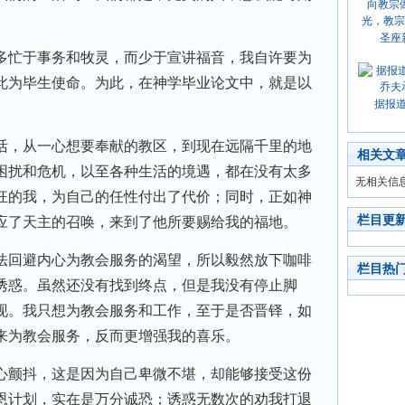
圣座
忙于事务和牧灵，而少于宣讲福音，我自许要为
此为毕生使命。为此，在神学毕业论文中，就是以
据报
，从一心想要奉献的教区，到现在远隔千里的地
相关文
困扰和危机，以至各种生活的境遇，都在没有太多
无相关信
狂的我，为自己的任性付出了代价；同时，正如神
栏目更
应了天主的召唤，来到了他所要赐给我的福地。
回避内心为教会服务的渴望，所以毅然放下咖啡
栏目热
诱惑。虽然还没有找到终点，但是我没有停止脚
现。我只想为教会服务和工作，至于是否晋铎，如
来为教会服务，反而更增强我的喜乐。
颤抖，这是因为自己卑微不堪，却能够接受这份
恩计划，实在是万分诚恐；诱惑无数次的劝我打退