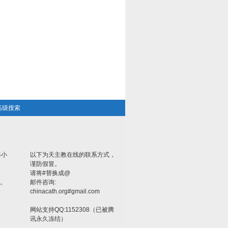
高级搜索
4小
以下为天主教在线的联系方式，
谨防假冒。
请将#替换成@
。
邮件咨询:
chinacath.org#gmail.com
网站支持QQ:1152308（已被腾
讯永久冻结）