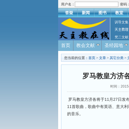
用户名：
密码
答疑
新闻
图书
教堂
训导文集
天主教理
梵二文献
首页
教会文献
圣经园地
您当前的位置：
首页
>
文章
>
其它分类
>
罗马教皇方济各
时间：2015
罗马教皇方济各将于11月27日发布
11首歌曲，歌曲中有英语、意大
的音乐。