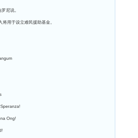
内罗尼说。
将用于设立难民援助基金。
angum
s
Speranza!
na Ong!
d!