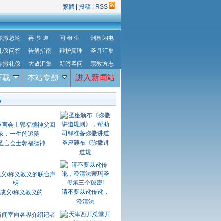
繁體
|
投稿
|
RSS
弥撒总论
再 慕 道
同 根 生
剖析闪电
礼仪问答
告解指南
辩护真理
圣月汇集
弥撒礼仪
大赦汇集
新答客问
宗教方志
下载
本站专题
进入新闻站
讯
圣座颁布《弥撒讲
圣言会士郭福德神
道规
请不要以讹传讹，
成义/称义教义的
澄清法