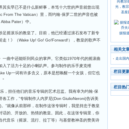
其实早已不是什么新鲜事，本笃十六世的声音就曾出现
圣座
 From The Vatican）里，而约翰·保罗二世的声音也被
ba Pater）中。
足摇滚乐的教皇了。目前，他已经通过滚石发布了新专
据报
（Wake Up! Go! Go!Forward!），教皇的歌声不
相关文
曲中还能听到民众的掌声。它类似1970年代的摇滚曲
走出国内
加入了活力十足的小喇叭声。参与制作的乐手麦克维
栏目更
，Wake Up一词有许多含义，原本是想唤醒一个女孩，但它也
。”
栏目热
，担任他们的音乐专辑的艺术总监。我有幸为约翰·保
，”专辑制作人内罗尼(Don GiulioNeroni)告诉美
Stone)。“就像从前那样，在制作这张专辑时，我坚持忠于教皇
对话的、开放的、热情的教皇。因此，在这张专辑里，你
当代音乐（摇滚、流行、拉丁等）与基督教神圣的赞美诗