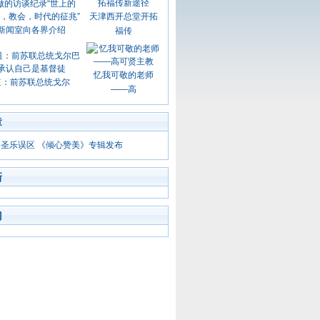
天津西开总堂开拓
新闻室向各界介绍
福传
忆我可敬的老师
道：前苏联总统戈尔
——高
章
圣乐误区 《倾心赞美》专辑发布
新
门