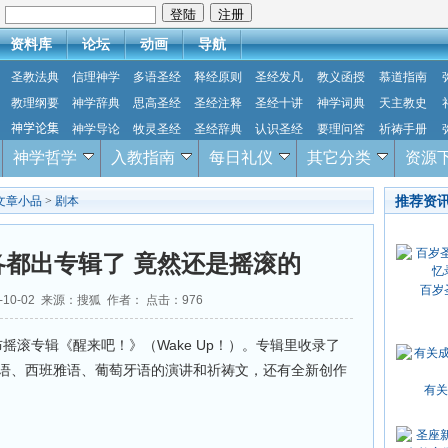
：
资料库
论坛
动画
导航
圣教法典
信理神学
多语圣经
释经原则
圣经发凡
教义函授
慕道指南
教理纲要
神学辞典
思高圣经
圣经注释
圣经十讲
神学词典
天主教史
神学论集
神学导论
牧灵圣经
圣经辞典
认识圣经
要理问答
祈祷手册
神学哲学
入教指南
每日礼仪
其它分类
资源
推荐资
文章小品
>
剧本
都出专辑了 竟然还是摇滚的
百岁
-10-02 来源：搜狐 作者： 点击：
976
摇滚专辑《醒来吧！》（Wake Up！）。专辑里收录了
利语、西班雅语、葡萄牙语的演讲和祈祷文，还有全新创作
有关