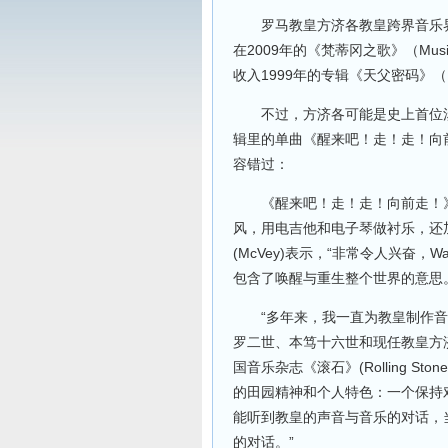
罗马教皇方济各教皇跨界音乐界
在2009年的《梵蒂冈之歌》（Music
收入1999年的专辑《天父密码》（ Ab
不过，方济各可能是史上首位涉
辑里的单曲《醒来吧！走！走！向前走！》
容错过：
《醒来吧！走！走！向前走！》一
风，用电吉他和电子琴做衬乐，还
(McVey)表示，“非常令人兴奋
包含了唤醒与重生整个世界的意思
“多年来，我一直为教皇制作音乐
罗二世、本笃十六世和现任教皇方济各工作
国音乐杂志《滚石》(Rolling 
的田园精神和个人特色：一个保持
能听到教皇的声音与音乐的对话，
的对话。”