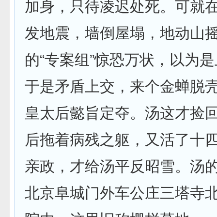
加身，只待凌迟处死。可就
发地震，墙倒屋塌，地动山
的“专案组”惊恐万状，以为
于是矛盾上交，来个金蝉脱
皇太后懿旨定夺。汤这才捡
后拖着病残之躯，又活了十
亲政，才给汤平反昭雪。汤
北京阜城门外车公庄三塔寺