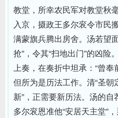
教堂，所幸农民军对教堂秋
入京，摄政王多尔衮令市民
满蒙旗兵腾出房舍。汤若望面
抢”，令其“扫地出门”的凶险
上奏，在奏折中坦承：“曾奉
但所为是历法工作。清“圣朝
新”，正需要新历法。汤的自
多尔衮恩准他“安居天主堂”