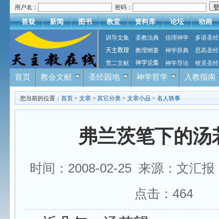
用户名：
密码：
答疑
新闻
图书
教堂
资料库
论坛
动画
训导文集
圣教法典
信理神学
多语圣经
天主教理
教理纲要
神学辞典
思高圣经
梵二文献
神学论集
神学导论
牧灵圣经
首页
教会文献
圣经园地
神学哲学
入教指南
您当前的位置：
首页
>
文章
>
其它分类
>
文章小品
>
名人轶事
弗兰茨笔下的汤
时间：2008-02-25 来源：文汇
点击：
464