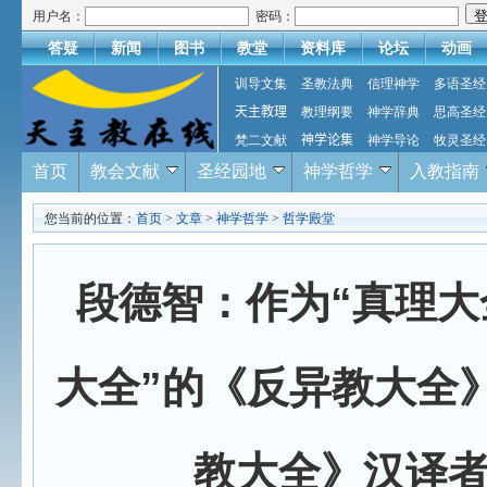
用户名：
密码：
答疑
新闻
图书
教堂
资料库
论坛
动画
训导文集
圣教法典
信理神学
多语圣经
天主教理
教理纲要
神学辞典
思高圣经
梵二文献
神学论集
神学导论
牧灵圣经
首页
教会文献
圣经园地
神学哲学
入教指南
您当前的位置：
首页
>
文章
>
神学哲学
>
哲学殿堂
段德智：作为“真理大
大全”的《反异教大全
教大全》汉译