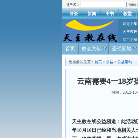
用户名：
密码
答疑
新闻
图书
教堂
训导文集
天主教理
梵二文献
首页
教会文献
圣经园地
您当前的位置：
首页
>
公益
>
公益活动
云南需要4一18岁
时间：2012-10
天主教在线公益频道：此活动已
年10月10日已经和当地相关