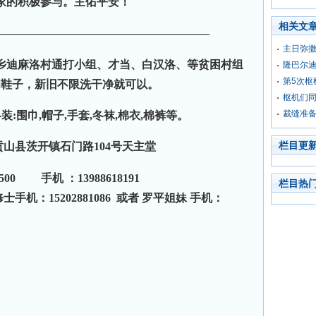
家的积极参与。主佑平安！
相关文
———————————————————
主日弥撒
迪麻洛村通打小组、才当、白汉洛、等贫困村组
隆巴尔
第5次枢
和鞋子，新旧不限洗干净就可以。
枢机们
裁缝准
:围巾,帽子,手套,冬袜,棉衣,棉裤等。
栏目更
县茨开镇石门路104号天主堂
500
手机 ：13988618191
栏目热
机：15202881086 或者 罗平姐妹 手机：