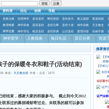
：
资料库
论坛
动画
导航
圣教法典
信理神学
多语圣经
释经原则
圣经发凡
教义函授
慕道指南
教理纲要
神学辞典
思高圣经
圣经注释
圣经十讲
神学词典
天主教史
神学论集
神学导论
牧灵圣经
圣经辞典
认识圣经
要理问答
祈祷手册
神学哲学
入教指南
每日礼仪
其它分类
资源
推荐资
孩子的保暖冬衣和鞋子(活动结束)
【芥籽心
-08 来源：
天主教在线
作者： 点击：
1875
在巨富中
经结束，感谢大家的积极参与。 截止到今天2012
证严法师
人士联系过的募捐请邮寄过去。未联系的就可以参加