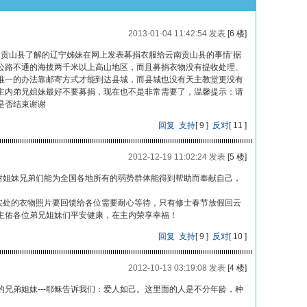
2013-01-04 11:42:54 发表
[6 楼]
江州贡山县了解的辽宁姊妹在网上发表募捐衣服给云南贡山县的事情‘据
公路不通的海拔两千米以上高山地区，而且募捐衣物没有提收处理、
唯一的办法靠邮寄方式才能到达县城，而县城也没有天主教堂更没有
主内弟兄姐妹最好不要募捐，现在也不是非常需要了，温馨提示：请
是否结束谢谢
回复
支持
[
9
]
反对
[
11
]
2012-12-19 11:02:24 发表
[5 楼]
姐妹兄弟们能为全国各地所有的弱势群体能得到帮助而奉献自己，
处的衣物照片要回馈给各位需要耐心等待，只有修士春节放假回云
主佑各位弟兄姐妹们平安健康，在主内荣享幸福！
回复
支持
[
9
]
反对
[
10
]
2012-10-13 03:19:08 发表
[4 楼]
兄弟姐妹---耶稣告诉我们：爱人如己。这里面的人是不分年龄，种