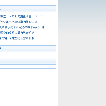
章
讲道（丙年四旬期第四主日) 2013
迪神父谈宗座出缺期的教会法律
机团会议尚未决定选举教宗会议召开
同聚圣伯多禄大殿为教会祈祷
备好为任何身型的新教宗制服
新
门