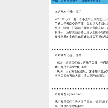
评论（共有
6
条评论，点击查看更多）
本站网友 心缘、德兰
2013年1月2日有一个不太对云南省怒
了解由于云南交通不便、各教堂大多都在
快递、物流、托运都不能到达贡山县城，
收件人，所以贡山县修士建议全国各地的
转发此贴的主内兄弟姐妹先核实募捐信息
本站网友 心缘、德兰
感谢主派遣我们做父喜乐的工具，也谢谢
我们都是主喜爱的好儿女。
说明：因云南地区信息、交通有限发放实
南拷贝回来再给大家，请大家理解原谅。
本站网友 agnes.ciao
他们都是我们在天大父的儿女，都是我们的
族，姓别和宗教信仰的。