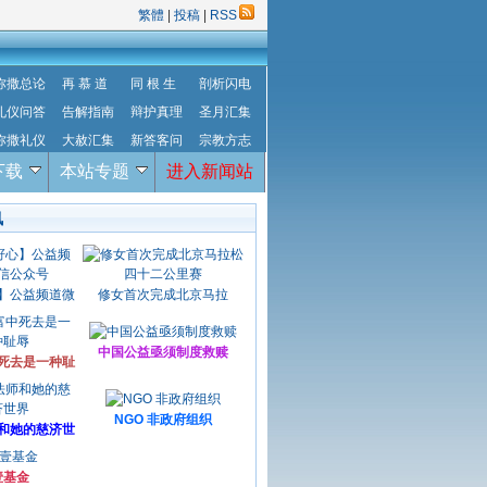
繁體
|
投稿
|
RSS
弥撒总论
再 慕 道
同 根 生
剖析闪电
礼仪问答
告解指南
辩护真理
圣月汇集
弥撒礼仪
大赦汇集
新答客问
宗教方志
下载
本站专题
进入新闻站
讯
】公益频道微
修女首次完成北京马拉
中国公益亟须制度救赎
死去是一种耻
NGO 非政府组织
和她的慈济世
壹基金