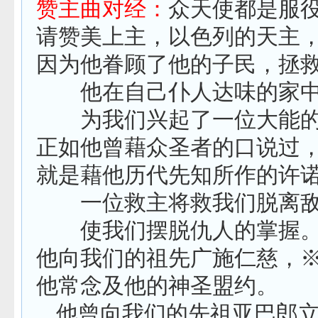
赞主曲对经：
众天使都是服
请赞美上主，以色列的天主
因为他眷顾了他的子民，拯
他在自己仆人达味的家中
为我们兴起了一位大能的
正如他曾藉众圣者的口说过
就是藉他历代先知所作的许
一位救主将救我们脱离敌
使我们摆脱仇人的掌握
他向我们的祖先广施仁慈，
他常念及他的神圣盟约。
他曾向我们的先祖亚巴郎