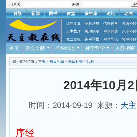
用户名：
密码：
答疑
新闻
图书
教堂
资料库
论坛
动画
训导文集
圣教法典
信理神学
多语圣经
天主教理
教理纲要
神学辞典
思高圣经
梵二文献
神学论集
神学导论
牧灵圣经
首页
教会文献
圣经园地
神学哲学
入教指南
您当前的位置：
首页
>
每日礼仪
>
每日礼赞
>
10月
2014年10月
时间：2014-09-19 来源：
天主
序经