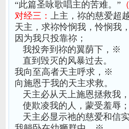
“此篇圣咏歌唱主的苦难。”
对经三：
上主，祢的慈爱超
天主，求祢怜悯我，怜悯我
因为我只投靠祢；
我投奔到祢的翼荫下，※
直到毁灭的风暴过去。
我向至高者天主呼求，※
向施恩于我的天主求救。
天主必从天上施恩拯救我，
使欺凌我的人，蒙受羞辱
天主必显示祂的慈爱和信
我躺卧在幼狮群中，※