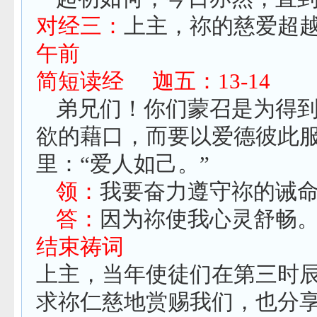
对经三：
上主，祢的慈爱超
午前
简短读经
迦五：
13-14
弟兄们！你们蒙召是为得
欲的藉口，而要以爱德彼此
里：“爱人如己。”
领：
我要奋力遵守祢的诫
答：
因为祢使我心灵舒畅
结束祷词
上主，当年使徒们在第三时
求祢仁慈地赏赐我们，也分