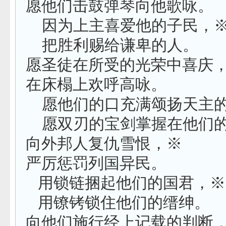
愿他们击鼓弹琴向他歌咏。
因为上主喜爱他的子民，
把胜利赐给谦卑的人。
愿圣徒在所受的光荣中喜庆
在床榻上欢呼高咏。
愿他们的口充满颂扬天主
愿双刃的宝剑掌握在他们
向外邦人复仇雪恨，※
严厉惩罚列国异民。
用锁链捆起他们的国君，※
用镣铐锁住他们的缙绅。
向他们施行经上记载的判断