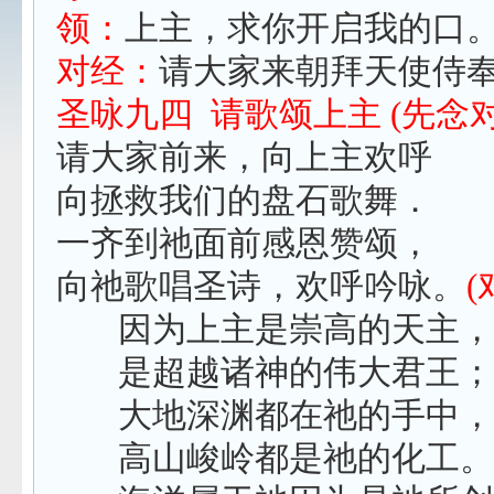
领：
上主，求你开启我的口
对经：
请大家来朝拜天使侍
圣咏九四
请歌颂上主
(
先念
请大家前来，向上主欢呼
向拯救我们的盘石歌舞．
一齐到祂面前感恩赞颂，
向祂歌唱圣诗，欢呼吟咏。
(
因为上主是崇高的天主，
是超越诸神的伟大君王；
大地深渊都在祂的手中，
高山峻岭都是祂的化工。