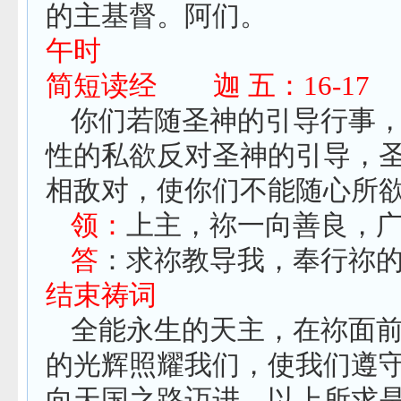
的主基督。阿们。
午时
简短读经
迦
五：
16-17
你们若随圣神的引导行事
性的私欲反对圣神的引导，
相敌对，使你们不能随心所
领：
上主，祢一向善良，
答
：求祢教导我，奉行祢
结束祷词
全能永生的天主，在祢面
的光辉照耀我们，使我们遵
向天国之路迈进。以上所求