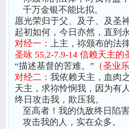
千万金银不能比拟。
愿光荣归于父、及子、及圣
起初如何，今日亦然，直到
对经一：
上主，祢颁布的法
圣咏
55,2-7.9-14
信赖天主的
“描述基督的苦难。”
（圣业
对经二：
我依赖天主，血肉
天主，求祢怜悯我，因为有
终日攻击我，欺压我。
至高者！我的仇敌终日陷
攻击我的人，实在众多。