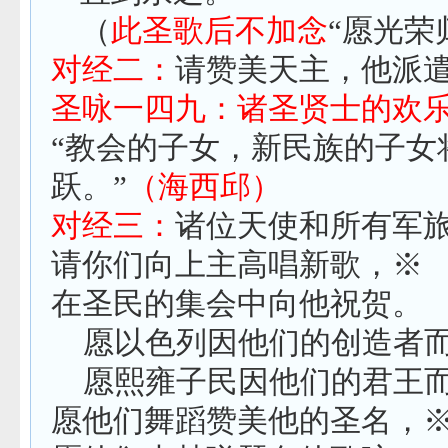
（
此圣歌后不加念
“愿光荣
对经二：
请赞美天主，他派
圣咏一四九：诸圣贤士的欢
“教会的子女，新民族的子女
跃。”
（海西邱）
对经三：
诸位天使和所有军
请你们向上主高唱新歌，※
在圣民的集会中向他祝贺。
愿以色列因他们的创造者
愿熙雍子民因他们的君王
愿他们舞蹈赞美他的圣名，