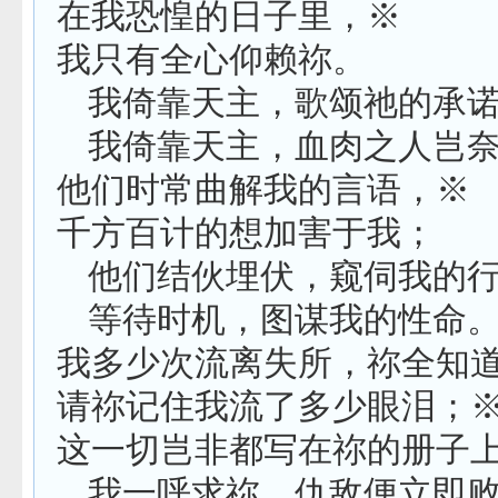
在我恐惶的日子里，※
我只有全心仰赖祢。
我倚靠天主，歌颂祂的承
我倚靠天主，血肉之人岂
他们时常曲解我的言语，※
千方百计的想加害于我；
他们结伙埋伏，窥伺我的
等待时机，图谋我的性命
我多少次流离失所，祢全知道
请祢记住我流了多少眼泪；
这一切岂非都写在祢的册子
我一呼求祢，仇敌便立即