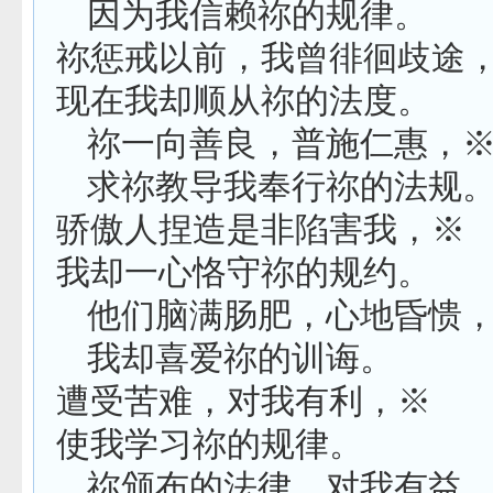
因为我信赖祢的规律。
祢惩戒以前，我曾徘徊歧途
现在我却顺从祢的法度。
祢一向善良，普施仁惠，
求祢教导我奉行祢的法规
骄傲人捏造是非陷害我，※
我却一心恪守祢的规约。
他们脑满肠肥，心地昏愦
我却喜爱祢的训诲。
遭受苦难，对我有利，※
使我学习祢的规律。
祢颁布的法律，对我有益