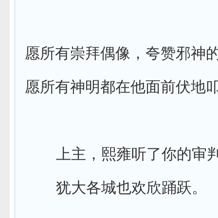
愿所有崇拜偶像，夸赞邪神
愿所有神明都在他面前伏地
上主，熙雍听了你的审
犹大各城也欢欣踊跃。