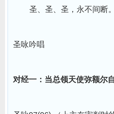
圣、圣、圣，永不间断
圣咏吟唱
对经一：当总领天使弥额尔