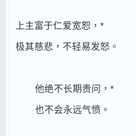
*
上主富于仁爱宽恕，
极其慈悲，不轻易发怒。
*
他绝不长期责问，
也不会永远气愤。