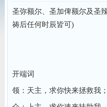
圣弥额尔、圣加俾额尔及圣
祷后任何时辰皆可
)
开端词
领：天主，求你快来拯救我