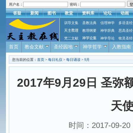
用户名：
密码：
答疑
新闻
图书
教堂
资料库
论坛
动画
训导文集
圣教法典
信理神学
多语圣经
天主教理
教理纲要
神学辞典
思高圣经
梵二文献
神学论集
神学导论
牧灵圣经
首页
教会文献
圣经园地
神学哲学
入教指南
您当前的位置：
首页
>
每日礼仪
>
每日诵读
>
9月
2017年9月29日 
天
时间：2017-09-