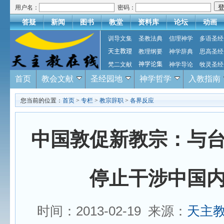
用户名：
密码：
答疑
新闻
图书
教堂
资料库
论坛
动画
训导文集
圣教法典
信理神学
多语圣经
天主教理
教理纲要
神学辞典
思高圣经
梵二文献
神学论集
神学导论
牧灵圣经
首页
教会文献
圣经园地
神学哲学
入教指南
您当前的位置：
首页
>
专栏
>
教宗辞职
>
各界反应
中国敦促新教宗：与
停止干涉中国
时间：2013-02-19 来源：
天主