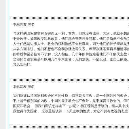
本站网友 匿名
与这样的政权建交有百害而无一利，首先，他就没有诚意，其次，他就不想
不会改变，如果改变宗教政策，他们就会丧失许多特权，他们是断然不会放
人士任然是边缘人士。教会的权利依然不会被尊重，因为他们的骨子里就是
从各方面来讲。他们不想也不会和教廷改善关系。希望教廷不要再单相情愿
的特质和至公信仰不了解，没人相信。几十年的斡旋难道他们不了解天主教
交部的言论实在是可以用几个字来形容：无的放矢。不足以驳。走自己的路
其风吹雨打。
本站网友 匿名
我们应该认清国家和教会的不同性质，特别是天主教，是一个国际性的教会，
不上是干预别国的内政，中国的天主教会也不例外，是隶属普世教会的。但在
国家和教会， 但我们应该怎样走下一步呢？ 相互理解是应该的，能从其中
我觉得作为国家， 应该重新认识一下天主教的性质，对它不要有敌视的态度