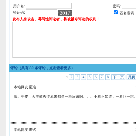
用户名:
密码:
验证码:
匿名发表
发布人身攻击、辱骂性评论者，将被褫夺评论的权利！
评论（共有
80
条评论，点击查看更多）
2
3
4
5
6
7
8
下一页
尾页
1
本站网友 匿名
哦。牛皮，天主教教徒原来都是一群反贼啊。。。不看不知道，一看吓一跳
本站网友 匿名