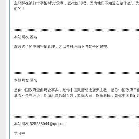
主耶酥在被钉十字架时说“父啊，宽恕他们吧，因为他们不知道在做什么”。
们的！
本站网友 匿名
腐败透了的中国害怕真理，才以各种理由不与梵蒂冈建交。
本站网友 匿名
是你中国政府歪曲历史事实，是你中国政府想改变天主教，是你中国政府干
拿着不是当理说，胡编乱造欺骗百姓，欺骗人民，欺骗教民，是你中国政府
本站网友 525288044@qq.com
学习中