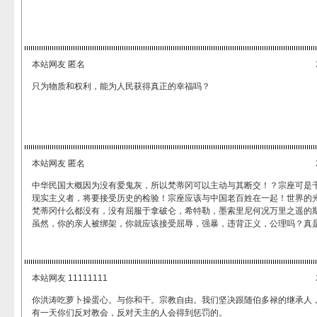
本站网友 匿名
只为物质和权利，能为人民获得真正的幸福吗？
本站网友 匿名
中华民国大概因为没有爱鬼灰，所以梵蒂冈可以主动与其断交！？宗座可是千
现实主义者，将要接受历史的检验！宗座应该与中国老百姓在一起！世界的
梵蒂冈什么都没有，没有屈服于拿破仑，希特勒，墨索里尼何况万里之遥的
虽然，你的亲人被绑架，你就应该接受屈辱，强暴，违背正义，公理吗？真
本站网友 11111111
你洪涛吃萝卜操蛋心。与你和干。宗教自由。我们坚决跟随伯多禄的继承人
有一天你们反对教会，反对天主的人会得到惩罚的。