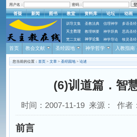
用户名：
密码：
答疑
新闻
图书
教堂
资料库
论坛
动画
训导文集
圣教法典
信理神学
多语圣经
天主教理
教理纲要
神学辞典
思高圣经
梵二文献
神学论集
神学导论
牧灵圣经
首页
教会文献
圣经园地
神学哲学
入教指南
您当前的位置：
首页
>
文章
>
圣经园地
>
论述
(6)训道篇．智
时间：2007-11-19 来源： 作
前言