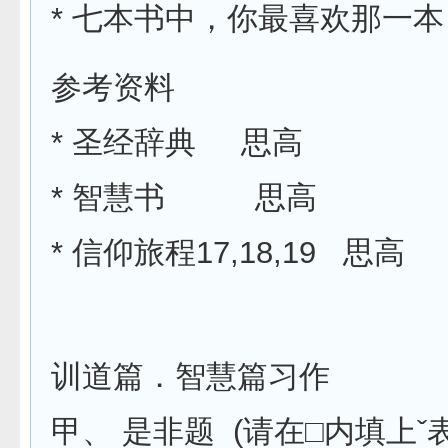
* 七本书中，你最喜欢那一
参考资料
* 圣经辞典 思高
* 智慧书 思高
* 信仰旅程17,18,19 思高
训道篇．智慧篇习作
甲、 是非题 (请在□内填上ˇ表