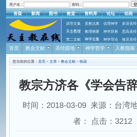
用户名：
密码：
答疑
新闻
图书
教堂
资料库
论坛
动画
训导文集
圣教法典
信理神学
多语圣经
天主教理
教理纲要
神学辞典
思高圣经
梵二文献
神学论集
神学导论
牧灵圣经
首页
教会文献
圣经园地
神学哲学
入教指南
您当前的位置：
首页
>
文章
>
教会文献
>
牧函
教宗方济各《学会告
时间：2018-03-09 来源：台
者： 点击：
3212