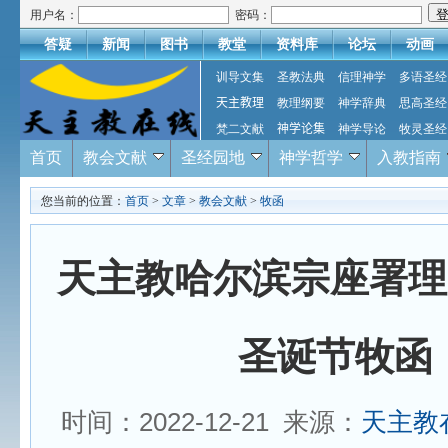
用户名：
密码：
答疑
新闻
图书
教堂
资料库
论坛
动画
训导文集
圣教法典
信理神学
多语圣经
天主教理
教理纲要
神学辞典
思高圣经
梵二文献
神学论集
神学导论
牧灵圣经
首页
教会文献
圣经园地
神学哲学
入教指南
您当前的位置：
首页
>
文章
>
教会文献
>
牧函
天主教哈尔滨宗座署理区
圣诞节牧函
时间：2022-12-21 来源：
天主教