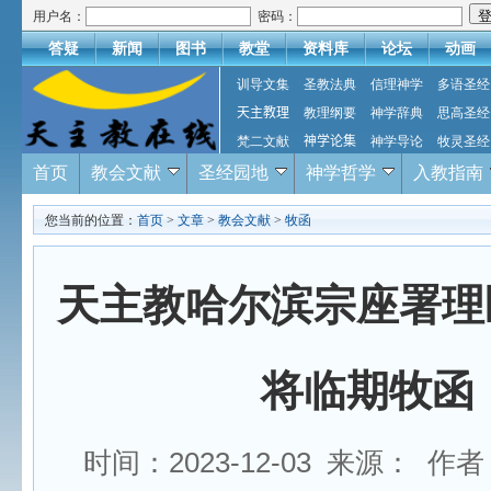
用户名：
密码：
答疑
新闻
图书
教堂
资料库
论坛
动画
训导文集
圣教法典
信理神学
多语圣经
天主教理
教理纲要
神学辞典
思高圣经
梵二文献
神学论集
神学导论
牧灵圣经
首页
教会文献
圣经园地
神学哲学
入教指南
您当前的位置：
首页
>
文章
>
教会文献
>
牧函
天主教哈尔滨宗座署理区
将临期牧函
时间：2023-12-03 来源： 作