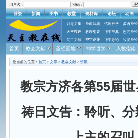
用户名：
密码：
答疑
新闻
图书
教堂
资料库
论坛
动画
训导文集
圣教法典
信理神学
多语圣经
天主教理
教理纲要
神学辞典
思高圣经
梵二文献
神学论集
神学导论
牧灵圣经
首页
教会文献
圣经园地
神学哲学
入教指南
您当前的位置：
首页
>
文章
>
教会文献
>
资讯
教宗方济各第55届
祷日文告：聆听、分
上主的召叫