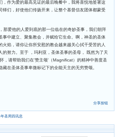
们，作为爱的最高见证的最后晚餐中，我将喜悦地签署这
司铎们，好使他们传扬开来，让整个基督信友团体都蒙受
啊，那爱他的人爱到底的那一位临在的奇妙圣事，我们朝拜
圣事中建立、聚集教会，并赋给它生命。啊，神圣的圣体
的火焰，请你让你所安慰的教会越来越关心拭干受苦的人
人的努力。至于 ，玛利亚，圣体圣事的圣母， 既然为了天
请帮助我们在'赞主颂'（Magnificat）的精神中善度圣
隐藏在圣体圣事卑微标记下的全能天主的无穷赞颂。
分享按钮
04年圣周四讯息