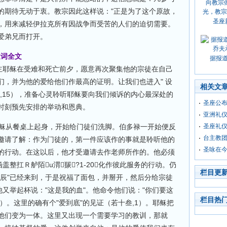
的期待无动于衷。教宗因此这样说："正是为了这个原故，
圣座
，用来减轻伊拉克所有因战争而受苦的人们的迫切需要。
爱弟兄而打开。
道词全文
据报
）。主耶稣在受难和死亡前夕，愿意再次聚集他的宗徒在自己
们，并为他的爱给他们作最高的证明。让我们也进入" 设
相关文
,15），准备心灵聆听耶稣要向我们倾诉的内心最深处的
圣座公
时刻预先安排的举动和恩典。
亚洲礼
耶稣从餐桌上起身，开始给门徒们洗脚。伯多禄一开始便反
圣座礼
台主教
邀请了解：作为门徒的，第一件应该作的事就是聆听他的
圣咏在
的行动。在这以后，他才受邀请去作老师所作的。他必须
盖整扛Ｒ舻陌u渭羰?1-20）化作彼此服务的行动。仍
栏目更
时辰"已经来到，于是祝福了面包，并掰开，然后分给宗徒
他又举起杯说："这是我的血"。他命令他们说："你们要这
栏目热
25）。这里的确有个"爱到底"的见证（若十叁,1）。耶稣把
他们变为一体。这里又出现一个需要学习的教训，那就