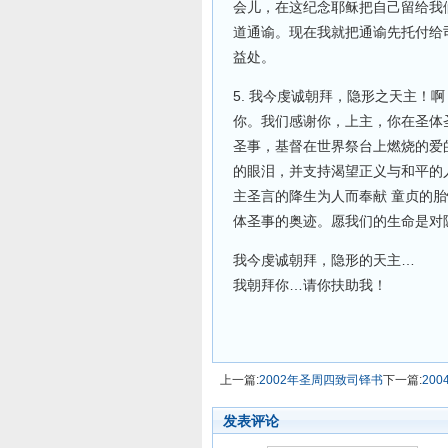
会儿，在这纪念耶稣把自己留给我
道通谕。现在我就把通谕先托付给
益处。
5. 我今虔诚朝拜，隐形之天主！
你。我们感谢你，上主，你在圣体
圣事，基督在世界祭台上燃烧的爱
的眼泪，并支持渴望正义与和平的
主圣言的降生为人而奉献 童贞的胎怀，
体圣事的奥迹。愿我们的生命是对
我今虔诚朝拜，隐形的天主…
我朝拜你…请你扶助我！
上一篇:
2002年圣周四致司铎书
下一篇:
20
发表评论