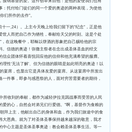
，接纳基督的爱。这件创举来自他：是他的爱使我们也有
事：托付给门徒们的同一个爱的奥迹的两种表现，为使他
你们所作的去作"。
格前十一,24）。上主今天晚上给我们留下的"纪念"，正是他
爱世人而把自己作为牺牲，奉献给天父的时刻。这是个处
念"，在这晚餐中，耶稣以饼酒的形象把自己赐给他的宗
料。信德的奥迹！弥撒主祭者在念出成圣体圣血的经文
的信众团体怀着喜悦回应他的信仰和他充满希望的服膺。
的理性'无法了解'、但为信德的眼睛是如此明亮的奥迹！以
主的宴席，也显出它是具体友爱的宴席。从这宴席中所发出
略一件事，即参与感恩祭的人，面对穷苦需要者的期待，
撒中所收到的奉献，都作为减轻伊拉克因战事而受苦的人民
的爱的心，自然会对弟兄们行爱德。"啊，基督作为食粮的
夜朝拜上主，他献出自己的身体和血，作为我们旅途中的食
伟大恩典。就为了对圣体圣事保持越来越深的敬意，我才
的中心主题是圣体圣事奥迹：教会赖圣体圣事生活。等一