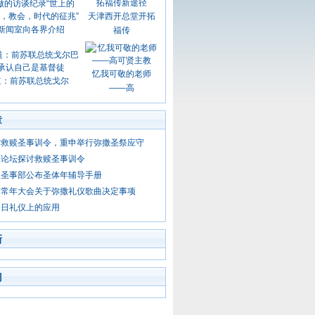
天津西开总堂开拓
新闻室向各界介绍
福传
忆我可敬的老师
道：前苏联总统戈尔
——高
章
布救赎圣事训令，重申举行弥撒圣祭应守
仪论坛探讨救赎圣事训令
仪圣事部公布圣体年辅导手册
团常年大会关于弥撒礼仪歌曲决定事项
今日礼仪上的应用
新
门