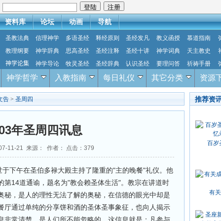
：
资料库
论坛
动画
导航
圣教法典
信理神学
多语圣经
释经原则
圣经发凡
教义函授
慕道指南
教理纲要
神学辞典
思高圣经
圣经注释
圣经十讲
神学词典
天主教史
神学论集
神学导论
牧灵圣经
圣经辞典
认识圣经
要理问答
祈祷手册
神学哲学
入教指南
每日礼仪
其它分类
资源
推荐资
文告
>
圣周四
003年圣周四讯息
百岁
07-11-21 来源： 作者： 点击：
379
世于下午在圣伯多禄大殿主持了隆重的"主的晚餐"礼仪。他
第14道通谕，题名为"教会赖圣体生活"。教宗在讲道时
有关
奥秘，是人的理性无法了解的奥秘，在信德的眼光中却是
餐厅通过单纯的分享饼和酒的圣体圣事象征，也向人揭示
息非常清楚，是人们所不能忽略的，这信息就是：凡参与