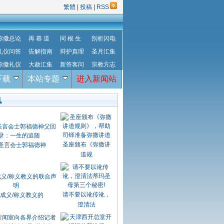
繁體
|
投稿
|
RSS
弥撒总论
再 慕 道
同 根 生
剖析闪电
礼仪问答
告解指南
辩护真理
圣月汇集
弥撒礼仪
大赦汇集
新答客问
宗教方志
下载
本站专题
进入新闻站
讯
圣座颁布《弥撒讲
圣言会士郭福德神
道规
请不要以讹传讹，
成义/称义教义的
澄清法