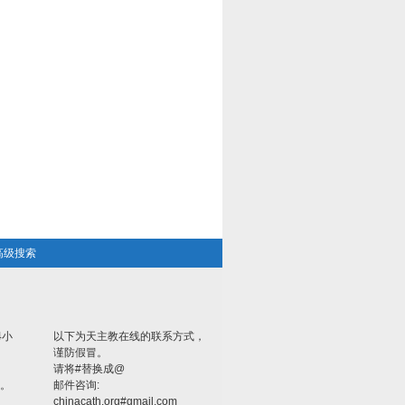
高级搜索
4小
以下为天主教在线的联系方式，
谨防假冒。
请将#替换成@
。
邮件咨询:
chinacath.org#gmail.com