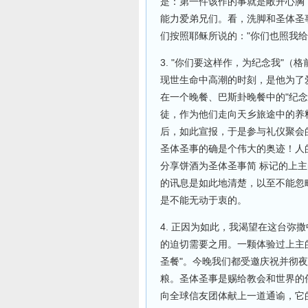
是：第一件该作的事就是敞开心胸
能力爱弟兄们。看，洗脚和圣体圣
们按照耶稣所说的："你们也照我给
3. "你们要这样作，为纪念我"（
现世生命中高潮的时刻，是他为了
在一个晚餐、巴斯卦晚餐中的"纪
徒，作为他们走向天乡旅途中的养
后，如此宣报，于是参与礼仪聚会
圣体圣事的确是个伟大的奥迹！人
分享饼酒为圣体圣事简 标记的上
的讯息是如此地清楚，以至不能忽
是不能无动于衷的。
4. 正因为如此，我渴望在这台弥
的迫切需要之用。一颗体验过上主
圣餐"。今晚我们都受邀庆祝并彻
粮。圣体圣事是赐给教会和世界的
向全球信友团体献上一道通谕，它