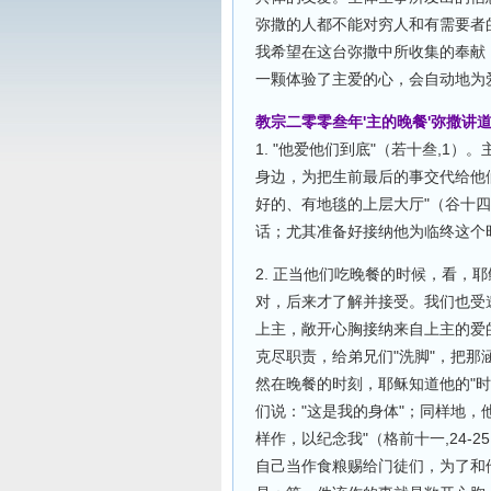
弥撒的人都不能对穷人和有需要者
我希望在这台弥撒中所收集的奉献
一颗体验了主爱的心，会自动地为
教宗二零零叁年'主的晚餐'弥撒讲
1. "他爱他们到底"（若十叁,1
身边，为把生前最后的事交代给他
好的、有地毯的上层大厅"（谷十四
话；尤其准备好接纳他为临终这个
2. 正当他们吃晚餐的时候，看，
对，后来才了解并接受。我们也受
上主，敞开心胸接纳来自上主的爱
克尽职责，给弟兄们"洗脚"，把那涵
然在晚餐的时刻，耶稣知道他的"
们说："这是我的身体"；同样地，
样作，以纪念我"（格前十一,24-
自己当作食粮赐给门徒们，为了和