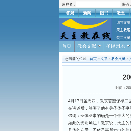
用户名：
密码
答疑
新闻
图书
教堂
训导文集
天主教理
梵二文献
首页
教会文献
圣经园地
您当前的位置：
首页
>
文章
>
教会文献
>
2
时间：20
4月17日圣周四，教宗若望保禄二
在讲道后，签署了他有关圣体圣事的
强调：圣体圣事的确是一个伟大的
如此的光明灿烂！教宗说，天主的
具体的友爱。圣体圣事所发出的信