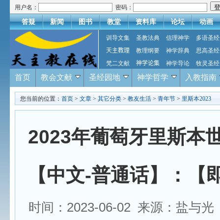
用户名：
密码：
答疑
新闻
图书
教堂
资料库
论坛
动画
训导文集
圣教法典
信理神学
多语圣经
天主教理
教理纲要
神学辞典
思高圣经
梵二文献
神学论集
神学导论
牧灵圣经
首页
教会文献
圣经园地
神学哲学
入教指南
您当前的位置：
首页
>
文章
>
其它分类
>
教友生活
>
青年节
>
里斯本2023
2023年葡萄牙里斯本
【中文-普通话】：【
时间：2023-06-02 来源：盐与