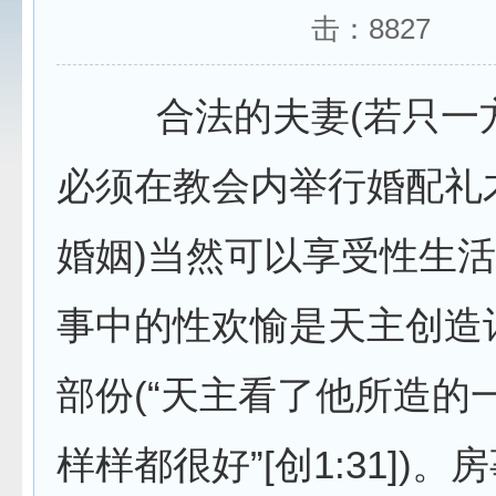
击：
8827
合法的夫妻
(
若只一
必须在教会内举行婚配礼
婚姻
)
当然可以享受性生活
事中的性欢愉是天主创造
部份
(
“
天主看了他所造的
样样都很好
”
[
创
1:31])
。房