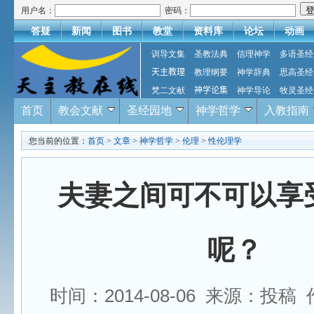
用户名：
密码：
答疑
新闻
图书
教堂
资料库
论坛
动画
训导文集
圣教法典
信理神学
多语圣经
天主教理
教理纲要
神学辞典
思高圣经
梵二文献
神学论集
神学导论
牧灵圣经
首页
教会文献
圣经园地
神学哲学
入教指南
您当前的位置：
首页
>
文章
>
神学哲学
>
伦理
>
性伦理学
夫妻之间可不可以享
呢？
时间：2014-08-06 来源：投稿