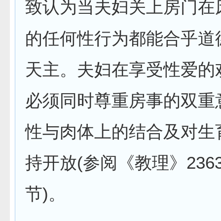
致
当夫妇关上房门在
认为
的任何性行为都能合乎道
天主。夫妇在享受性爱的
必须同时尊重房事的双重
性与肉体上的结合及对生
持开放(参阅《教理》2363-
节)。