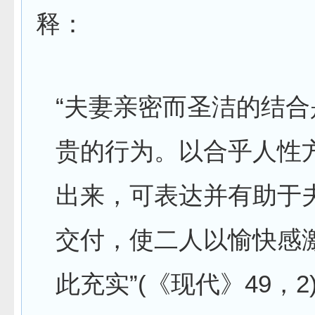
释：
“夫妻亲密而圣洁的结
贵的行为。以合乎人性
出来，可表达并有助于
交付，使二人以愉快感
此充实”(《现代》49，2