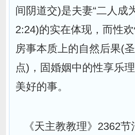
间阴道交
)
是夫妻“二人成
2:24)
的实在体现，而性
欢
房事本质上的自然后果
(
圣
点
)
，固婚姻中的性享乐理
美好的事。
《天主教教理》
2362
节