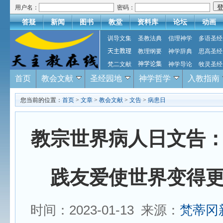
用户名：
密码：
答疑
新闻
图书
教堂
资料库
论坛
动画
训导文集
圣教法典
信理神学
多语圣经
天主教理
教理纲要
神学辞典
思高圣经
梵二文献
神学论集
神学导论
牧灵圣经
首页
教会文献
圣经园地
神学哲学
入教指南
您当前的位置：
首页
>
文章
>
教会文献
>
文告
>
病患日
教宗世界病人日文告
践友爱使世界变得
时间：2023-01-13 来源：
梵蒂冈