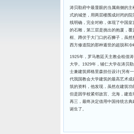
涛贝勒府中最显眼的当属南侧的主
式的城堡，用两层楼围成封闭的院
线明确，完全对称，体现了中国皇
的石雕，第三层是挑出的抱厦，覆
框、蹲伏于大门口的石狮子，虽然
西方修道院的那种遁世的超脱和冷
1925年，罗马教廷天主教会租借
大学。1929年，辅仁大学在涛贝
士兼建筑师格里森担任设计(另有
代我国教会大学建筑的最高艺术成
筑的资料，他发现，虽然在建筑功
但是因学校紧邻故宫、北海，建造
再三，最终决定借用中国传统古典
诞生了。