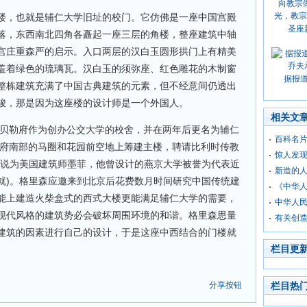
楼，也就是辅仁大学旧址的校门。它仿佛是一座中国宫殿
圣座
落，东西南北四角各矗起一座三层的角楼，整座建筑中轴
宫庄重森严的启示。入口两层的汉白玉圆形拱门上有精美
盖着绿色的琉璃瓦。汉白玉的须弥座、红色雕花的木制窗
据报
整栋建筑充满了中国古典建筑的元素，但不经意间仍透出
峻，那是因为这座楼的设计师是一个外国人。
相关文
涛贝勒府作为创办公交大学的校舍，并在两年后更名为辅仁
百科名片
勒府南部的马圈和花园前空地上筹建主楼，聘请比利时传教
惊人发现
一说为美国建筑师墨菲，他曾设计的燕京大学被誉为代表近
新造的人
就)。格里森应邀来到北京后花费数月时间研究中国传统建
《中华
能上建造火柴盒式的西式大楼更能满足辅仁大学的需要，
中华人
现代风格的建筑势必会破坏周围环境的和谐。格里森思量
有关创
建筑的因素进行自己的设计，于是这座中西结合的门楼就
栏目更
分享按钮
栏目热