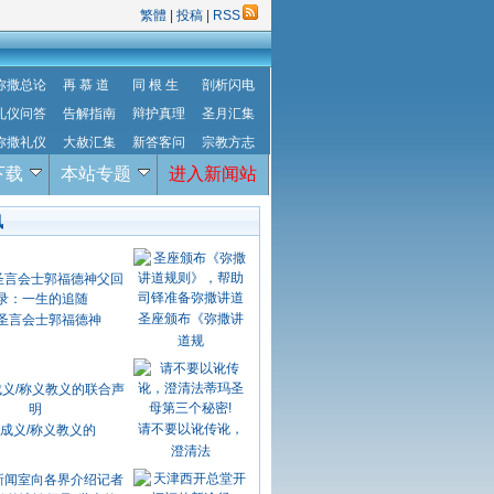
繁體
|
投稿
|
RSS
弥撒总论
再 慕 道
同 根 生
剖析闪电
礼仪问答
告解指南
辩护真理
圣月汇集
弥撒礼仪
大赦汇集
新答客问
宗教方志
下载
本站专题
进入新闻站
讯
圣座颁布《弥撒讲
圣言会士郭福德神
道规
请不要以讹传讹，
成义/称义教义的
澄清法