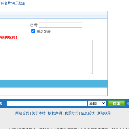
百科名片:涛贝勒府
密码:
匿名发表
评论的权利！
索：
网站首页
|
关于本站
|
版权声明
|
联系方式
|
信息反馈
|
新站收录