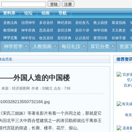
：
资料库
论坛
动画
导航
圣教法典
信理神学
多语圣经
释经原则
圣经发凡
教义函授
慕道指南
教理纲要
神学辞典
思高圣经
圣经注释
圣经十讲
神学词典
天主教史
神学论集
神学导论
牧灵圣经
圣经辞典
认识圣经
要理问答
祈祷手册
神学哲学
入教指南
每日礼仪
其它分类
资源
推荐资
教会历史
——外国人造的中国楼
百岁
-30 来源：经济观察网 作者：刘晓立 点击：
738
《宋氏三姐妹》等著名影片有着一个共同之处，那就是它
有关
为旧北平三大中西合璧建筑之一的涛贝勒府就位于离恭王
清代宫廷的痕迹，长廊、楼亭、花厅、假山。