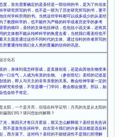
态度，首先需要确定的是圣经是一部信仰的书，是为了向信友
科学研究所写的书，也不是一部为了历史研究所写的书，更不
他任何学科所用的书。当然这些学科都可以或多或少的从圣经
为了教授科学的，也不能作为严格的科学或者历史学的参考
背景的烙印，圣经的文体包括神话，也包括小说文体，还有其
同的文体都不能从纯粹科学的角度去看，当然我们看圣经也不
看天主愿意通过这些不同时代的文体、通过当时的作者所写的
主所要通传给我们全人类的普遍的信仰的讯息。
远古化石
造的，身体到底怎样形成，是直接创造，还是由其他生物变来
的一口生气，人成为有灵的生物。（参创世纪）圣经的记述是
创造的，即人与天主的非常亲密的关系。教会给神学家一定的
的研究有价值，不管是哪一门学问，教会都会接受。所以，如
会也会给予肯定。
是太阳，一个是月亮．但现在科学证明：月亮的光是从太阳的
欺骗我们吗？请问您如何解释？
了光，第四天才有日月星辰，那又怎么解释呢？圣经首先告诉
。而不是首先告诉科学。自古至今我们的许多说法都是违反科
起，西方落下。这对吗？圣经的不能错误性不是我们所理解