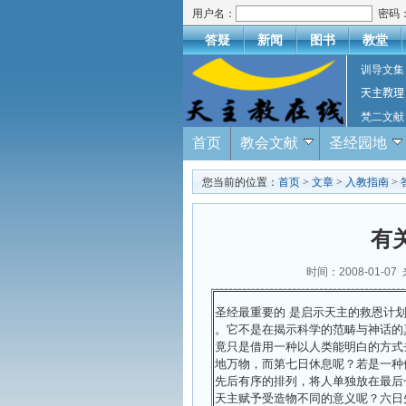
用户名：
密码
答疑
新闻
图书
教堂
训导文集
天主教理
梵二文献
首页
教会文献
圣经园地
您当前的位置：
首页
>
文章
>
入教指南
>
有
时间：2008-01-07
圣经最重要的 是启示天主的救恩计划
。它不是在揭示科学的范畴与神话的
竟只是借用一种以人类能明白的方式
地万物，而第七日休息呢？若是一种
先后有序的排列，将人单独放在最后
天主赋予受造物不同的意义呢？六日