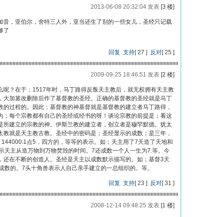
2013-06-08 20:32:04 发表
[3 楼]
加音，亚伯尔，舍特三人外，亚当还生了别的一些女儿，圣经只记载
够了
回复
支持
[
27
]
反对
[
25
]
2009-09-25 18:46:51 发表
[2 楼]
呢？在于；1517年时，马丁路得反叛天主教后，就无权拥有天主教
，大加篡改删除后作了基督教的圣经。正确的基督教的圣经就是马丁
教的过程的。因此；基督教的神基督就是基督教的建立者马丁路得，
为；每个宗教都有自己的圣经或经书的呀！谈论宗教的前提是；看这
是所建立的宗教的神。伊斯兰教的建立者，创立者是穆罕默德。犹太
太教就是天主教古教。圣经中的密码是；圣经显示的成数；是三年，
2000，144000.1点5，四方的，等等的表示。如；天主用了7天造了天地和
示天主从造万物到万物焚毁的时间。7还成数一个人一生为7.等。今
，还在不断的创造人。圣经是天主以成数默示描写的。如；基督3天
数成数的。7头十角兽表示人自己亲手建立的一总组织的。等。
回复
支持
[
23
]
反对
[
31
]
2008-12-14 09:48:25 发表
[1 楼]