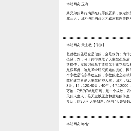
本站网友 玉海
杀兄弟的暴行为原祖犯罪的恶果，假定除
此三人，因为他们的命运为叙述救恩史以
本站网友 天主教【传教】
基督教的圣经全是假的，全是伪的；为什么
圣经，然；马丁路得偷取了天主教圣经后
路得传，应该记载马丁路得亲手建立基督
是假基督。这是圣经研究问题的提前。因
个宗教是谁亲手建立的，宗教的建立者就
教的建立者是天主教的神天主，因为；犹
3天，12，120.40天，40年，4.7.1
万物，7天的7就是密码，是一个成数，表
天的人生人，是天主以亚当和厄娃的传生
复活，这3天和天主创造万物的7天是等
本站网友 lqzjys