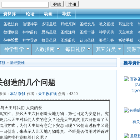
：
资料库
论坛
动画
导航
圣教法典
信理神学
多语圣经
释经原则
圣经发凡
教义函授
慕道指南
教理纲要
神学辞典
思高圣经
圣经注释
圣经十讲
神学词典
天主教史
神学论集
神学导论
牧灵圣经
圣经辞典
认识圣经
要理问答
祈祷手册
神学哲学
入教指南
每日礼仪
其它分类
资源
推荐资
答疑
>
圣经疑难
关创造的几个问题
百岁
 来源：
本站原创
作者：
天主教在线
点击：
4340
与天主对我们 人类的爱
真实性。那幺天主六日创造天地万物，第七日定为安息日。究
去启示天主对我们人类的意义？还是天主真的用六日创造了天
有关
借用方式，为何天主却有意定下安息日呢？它创造过程中又是
一日创造，来表示人比天地万物尊贵。圣经是否借用时差诉述
先后的排列意味着什幺呢？