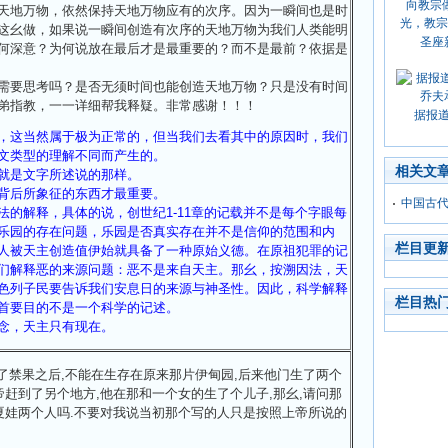
天地万物，依然保持天地万物应有的次序。因为一瞬间也是时
这幺做，如果说一瞬间创造有次序的天地万物为我们人类能明
圣座
何深意？为何说放在最后才是最重要的？而不是最前？依据是
需要思考吗？是否无须时间也能创造天地万物？只是没有时间
弟指教，一一详细帮我释疑。非常感谢！！！
据报
，这当然属于极为正常的，但当我们去看其中的原因时，我们
文类型的理解不同而产生的。
相关文
就是文字所述说的那样。
背后所象征的东西才最重要。
中国古
的解释，具体的说，创世纪1-11章的记载并不是每个字眼每
乐园的存在问题，乐园是否真实存在并不是信仰的范围和内
栏目更
人被天主创造值伊始就具备了一种原始义德。在原祖犯罪的记
们解释恶的来源问题：恶不是来自天主。那幺，按溯因法，天
色列子民要告诉我们安息日的来源与神圣性。因此，科学解释
栏目热
首要目的不是一个科学的记述。
念，天主只有现在。
吃了禁果之后,不能在生存在原来那片伊甸园,后来他门生了两个
帝赶到了另个地方,他在那和一个女的生了个儿子,那幺,请问那
夏娃两个人吗.不要对我说当初那个写的人只是按照上帝所说的