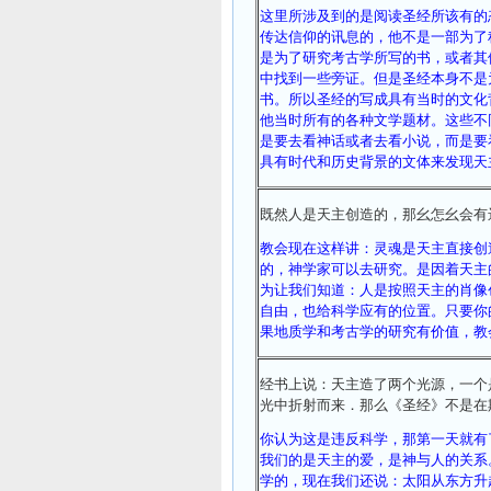
这里所涉及到的是阅读圣经所该有的
传达信仰的讯息的，他不是一部为了
是为了研究考古学所写的书，或者其
中找到一些旁证。但是圣经本身不是
书。所以圣经的写成具有当时的文化
他当时所有的各种文学题材。这些不
是要去看神话或者去看小说，而是要
具有时代和历史背景的文体来发现天
既然人是天主创造的，那幺怎幺会有
教会现在这样讲：灵魂是天主直接创
的，神学家可以去研究。是因着天主
为让我们知道：人是按照天主的肖像
自由，也给科学应有的位置。只要你
果地质学和考古学的研究有价值，教
经书上说：天主造了两个光源，一个
光中折射而来．那么《圣经》不是在
你认为这是违反科学，那第一天就有
我们的是天主的爱，是神与人的关系
学的，现在我们还说：太阳从东方升