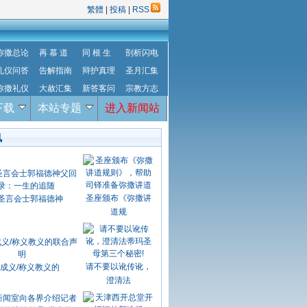
繁體
|
投稿
|
RSS
弥撒总论
再 慕 道
同 根 生
剖析闪电
礼仪问答
告解指南
辩护真理
圣月汇集
弥撒礼仪
大赦汇集
新答客问
宗教方志
下载
本站专题
进入新闻站
讯
圣座颁布《弥撒讲
圣言会士郭福德神
道规
请不要以讹传讹，
成义/称义教义的
澄清法