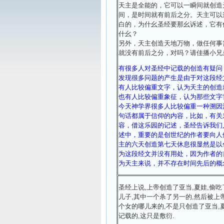
天主是全能的，它可以一瞬间就创造
间，是时间就有前后之分。天主可以
白的，为什幺圣经要那幺诉述，它有
什幺？
另外，天主创造天地万物，做任何事
就没有前后之分，对吗？请佳播小兄
有很多人对圣经中记载的创造有疑问
发现很多问题的产生是由于对这段经
有人比较偏重文字，认为天主的创造
也有人比较偏重象征，认为那些文字
今天神学界很多人比较偏重一种溯因法
句话都属于信仰的内容，比如，有关
容，借这乐园的记述，圣经告诉我们
述中，重要的是创世纪的作者要向人
主的六天创造第七天休息很显然是以
为这段经文并没有用处，因为作者的
为天主来说，并不存在时间先后的概
圣经上说,上帝创造了亚当,夏娃,偷
儿子,其中一个杀了另一的,然后被上
个女的哪儿来的,不是只创造了亚当,
记载的,这只是敷衍.