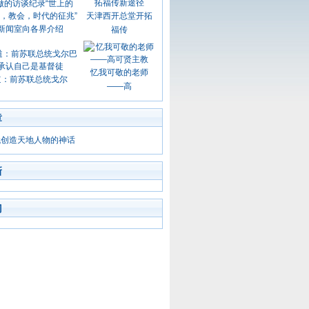
天津西开总堂开拓
新闻室向各界介绍
福传
忆我可敬的老师
道：前苏联总统戈尔
——高
章
代创造天地人物的神话
新
门