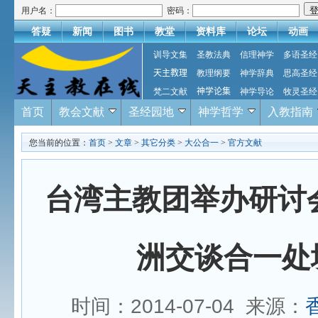
用户名：
密码：
答疑
新闻
图书
教堂
资料库
论坛
动画
训导文集
圣教法典
信理神学
多语圣经
天主教理
教理纲要
神学辞典
思高圣经
梵二文献
神学论集
神学导论
牧灵圣经
首页
教会文献
圣经园地
神学哲学
入教指南
您当前的位置：
首页
>
文章
>
其它分类
>
大公合一
>
官方文献
台湾主教团举办研讨
洲交谈合一处
时间：2014-07-04 来源：