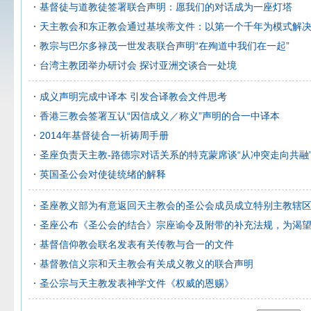
基督徒与道教徒签署联合声明：愿我们的对话成为一座灯塔
天主教会和东正教会通过基埃蒂文件：以第一个千年为模式解
教宗与巴尔多禄茂一世发表联合声明“在殉道中我们在一起”
台湾主教团举办研讨会 探讨亚洲交谈合一处境
成义声明完成中译本 引发合译教会文件思考
香港三教会签署互认“因信成义／称义”声明的合一中译本
2014年基督徒合一祈祷周手册
圣座负责天主教-路德宗对话关系的特克蒙席谈“从冲突走向共融
英国圣公会对使徒统绪的解释
圣座教义部为有意返回天主教会的圣公会成员成立特别主教辖
圣座公布《圣公会的结合》宗座谕令及附带的补充法规，为渴
基督信仰教会联名发表有关传教与合一的文件
基督教信义宗和天主教会有关成义教义的联合声明
圣公宗与天主教发表神学文件《权威的恩赐》