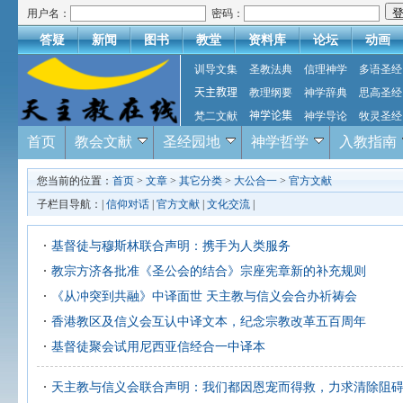
用户名：
密码：
答疑
新闻
图书
教堂
资料库
论坛
动画
训导文集
圣教法典
信理神学
多语圣经
天主教理
教理纲要
神学辞典
思高圣经
梵二文献
神学论集
神学导论
牧灵圣经
首页
教会文献
圣经园地
神学哲学
入教指南
您当前的位置：
首页
>
文章
>
其它分类
>
大公合一
>
官方文献
子栏目导航：|
信仰对话
|
官方文献
|
文化交流
|
基督徒与穆斯林联合声明：携手为人类服务
教宗方济各批准《圣公会的结合》宗座宪章新的补充规则
《从冲突到共融》中译面世 天主教与信义会合办祈祷会
香港教区及信义会互认中译文本，纪念宗教改革五百周年
基督徒聚会试用尼西亚信经合一中译本
天主教与信义会联合声明：我们都因恩宠而得救，力求清除阻